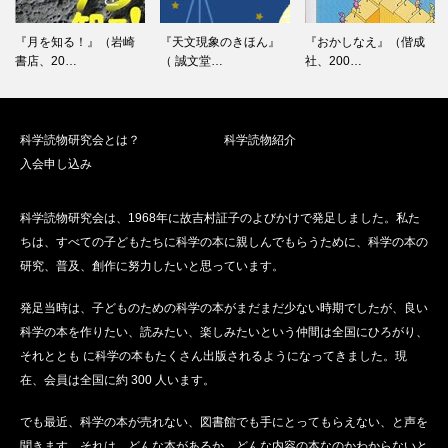
『月を知る！』（岩崎
『天文現象のきほん』
『おかしなえ』（偕成
書店、20…
（ 誠文堂…
社、200…
科学読物研究会とは？
科学読物紹介
入会申し込み
科学読物研究会は、1968年に故吉村証子のよびかけで発足しました。私た
ちは、すべての子どもたちに科学の本に親しんでもらうために、科学の本の
研究、普及、創作に努力したいと思っています。
発足当時は、子どものための科学の本がまだまだ少ない時期でしたが、良い
科学の本を作りたい、読みたい、楽しみたいという仲間は全国にひろがり、
それととも に科学の本もたくさん出版されるようになってきました。現
在、会員は全国に約 300 人います。
でも最近、科学の本が売れない、図書館でも手にとってもらえない、と声を
聞きます。それは、どんな本があるか、どんな内容の本なのかわからないと