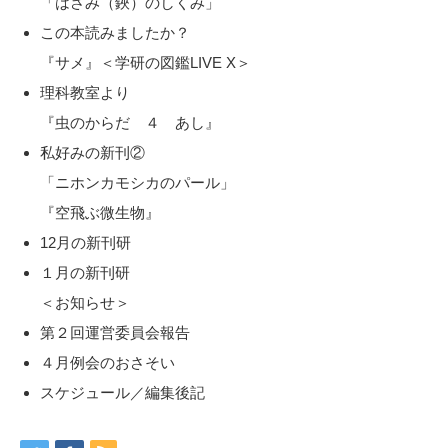
「はさみ（鋏）のしくみ」
この本読みましたか？
『サメ』＜学研の図鑑LIVE X＞
理科教室より
『虫のからだ ４ あし』
私好みの新刊②
「ニホンカモシカのパール」
『空飛ぶ微生物』
12月の新刊研
１月の新刊研
＜お知らせ＞
第２回運営委員会報告
４月例会のおさそい
スケジュール／編集後記