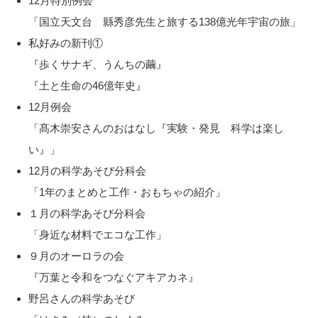
12月特別例会
「国立天文台 縣秀彦先生と旅する138億光年宇宙の旅」
私好みの新刊①
『歩くサナギ、うんちの繭』
『土と生命の46億年史』
12月例会
「髙木崇安さんのおはなし『実験・発見 科学は楽し
い』」
12月の科学あそび分科会
「1年のまとめと工作・おもちゃの紹介」
１月の科学あそび分科会
「身近な材料でエコな工作」
９月のオーロラの会
『万葉と令和をつなぐアキアカネ』
野呂さんの科学あそび