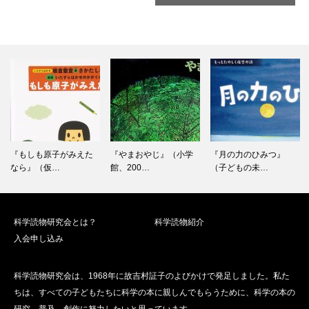
ン
ト
ナ
ビ
ゲ
ー
シ
ョ
ン
『もしも原子がみえた
『やまおやじ』（小学
『月の力のひみつ』
なら』（仮…
館、200…
（子どもの未…
科学読物研究会とは？
科学読物紹介
入会申し込み
科学読物研究会は、1968年に故吉村証子のよびかけで発足しました。私た
ちは、すべての子どもたちに科学の本に親しんでもらうために、科学の本の
研究、普及、創作に努力したいと思っています。