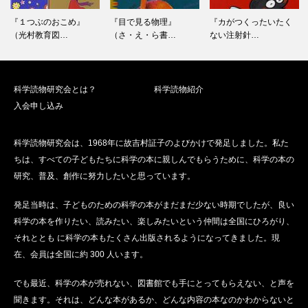
ョ
ン
『１つぶのおこめ』
『目で見る物理』
『カがつくったいたく
（光村教育図…
（さ・え・ら書…
ない注射針…
科学読物研究会とは？
科学読物紹介
入会申し込み
科学読物研究会は、1968年に故吉村証子のよびかけで発足しました。私た
ちは、すべての子どもたちに科学の本に親しんでもらうために、科学の本の
研究、普及、創作に努力したいと思っています。
発足当時は、子どものための科学の本がまだまだ少ない時期でしたが、良い
科学の本を作りたい、読みたい、楽しみたいという仲間は全国にひろがり、
それととも に科学の本もたくさん出版されるようになってきました。現
在、会員は全国に約 300 人います。
でも最近、科学の本が売れない、図書館でも手にとってもらえない、と声を
聞きます。それは、どんな本があるか、どんな内容の本なのかわからないと