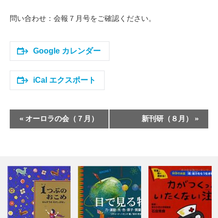
問い合わせ：会報７月号をご確認ください。
Google カレンダー
iCal エクスポート
イ
«
オーロラの会（７月）
新刊研（８月）
»
ベ
ン
ト
ナ
ビ
ゲ
ー
シ