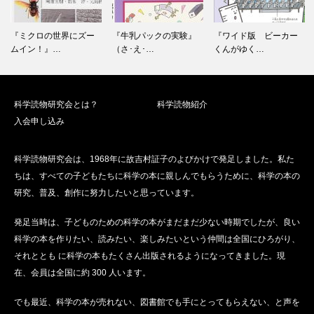
ョ
ン
『ミクロの世界にズー
『牛乳パックの実験』
『ワイド版 ビーカー
ムイン！』…
（さ･え･…
くんがゆく…
科学読物研究会とは？
科学読物紹介
入会申し込み
科学読物研究会は、1968年に故吉村証子のよびかけで発足しました。私た
ちは、すべての子どもたちに科学の本に親しんでもらうために、科学の本の
研究、普及、創作に努力したいと思っています。
発足当時は、子どものための科学の本がまだまだ少ない時期でしたが、良い
科学の本を作りたい、読みたい、楽しみたいという仲間は全国にひろがり、
それととも に科学の本もたくさん出版されるようになってきました。現
在、会員は全国に約 300 人います。
でも最近、科学の本が売れない、図書館でも手にとってもらえない、と声を