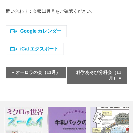
問い合わせ：会報11月号をご確認ください。
Google カレンダー
iCal エクスポート
イ
«
オーロラの会（11月）
科学あそび分科会（11
ベ
月）
»
ン
ト
ナ
ビ
ゲ
ー
シ