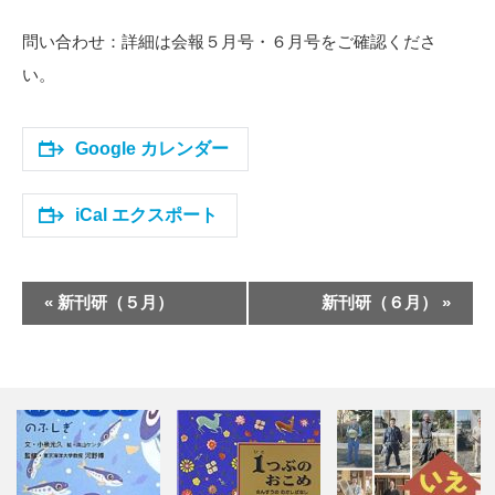
問い合わせ：詳細は会報５月号・６月号をご確認くださ
い。
Google カレンダー
iCal エクスポート
イ
«
新刊研（５月）
新刊研（６月）
»
ベ
ン
ト
ナ
ビ
ゲ
ー