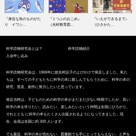
シ
ョ
ン
『身近な魚のものがた
『１つぶのおこめ』
『いえができるまで』
り イワシ…
（光村教育図…
（ひさかた…
科学読物研究会とは？
科学読物紹介
入会申し込み
科学読物研究会は、1968年に故吉村証子のよびかけで発足しました。私た
ちは、すべての子どもたちに科学の本に親しんでもらうために、科学の本の
研究、普及、創作に努力したいと思っています。
発足当時は、子どものための科学の本がまだまだ少ない時期でしたが、良い
科学の本を作りたい、読みたい、楽しみたいという仲間は全国にひろがり、
それととも に科学の本もたくさん出版されるようになってきました。現
在、会員は全国に約 300 人います。
でも最近、科学の本が売れない、図書館でも手にとってもらえない、と声を