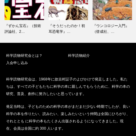
ー
シ
ョ
ン
『ずかん宝石』（技術
『そうだったのか！初
『ウンコロジー入門』
評論社、2…
耳恐竜学』…
（偕成社、…
科学読物研究会とは？
科学読物紹介
入会申し込み
科学読物研究会は、1968年に故吉村証子のよびかけで発足しました。私た
ちは、すべての子どもたちに科学の本に親しんでもらうために、科学の本の
研究、普及、創作に努力したいと思っています。
発足当時は、子どものための科学の本がまだまだ少ない時期でしたが、良い
科学の本を作りたい、読みたい、楽しみたいという仲間は全国にひろがり、
それととも に科学の本もたくさん出版されるようになってきました。現
在、会員は全国に約 300 人います。