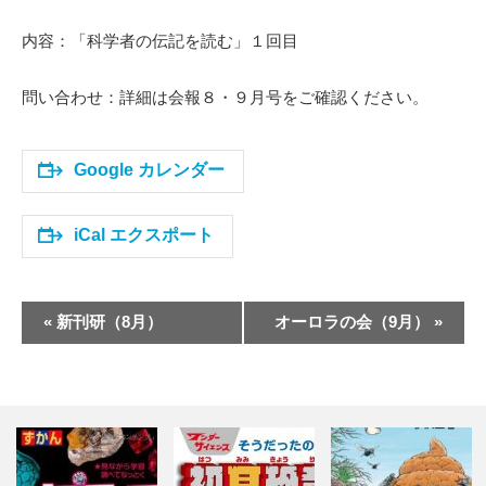
内容：「科学者の伝記を読む」１回目
問い合わせ：詳細は会報８・９月号をご確認ください。
Google カレンダー
iCal エクスポート
イ
«
新刊研（8月）
オーロラの会（9月）
»
ベ
ン
ト
ナ
ビ
ゲ