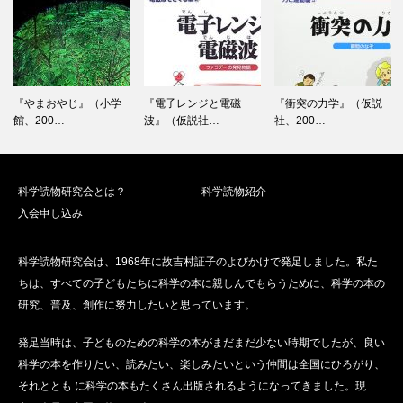
ゲ
ー
シ
ョ
ン
『やまおやじ』（小学
『電子レンジと電磁
『衝突の力学』（仮説
館、200…
波』（仮説社…
社、200…
科学読物研究会とは？
科学読物紹介
入会申し込み
科学読物研究会は、1968年に故吉村証子のよびかけで発足しました。私た
ちは、すべての子どもたちに科学の本に親しんでもらうために、科学の本の
研究、普及、創作に努力したいと思っています。
発足当時は、子どものための科学の本がまだまだ少ない時期でしたが、良い
科学の本を作りたい、読みたい、楽しみたいという仲間は全国にひろがり、
それととも に科学の本もたくさん出版されるようになってきました。現