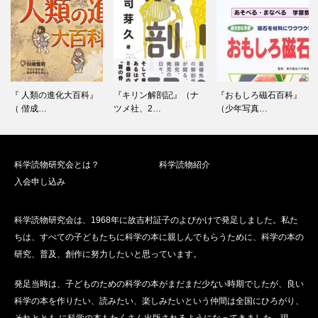
ゲ
ー
シ
ョ
ン
『 人類の進化大百科』
『キリン解剖記』（ナ
『おもしろ磁石百科』
（ 偕成…
ツメ社、2…
（少年写真…
科学読物研究会とは？
科学読物紹介
入会申し込み
科学読物研究会は、1968年に故吉村証子のよびかけで発足しました。私た
ちは、すべての子どもたちに科学の本に親しんでもらうために、科学の本の
研究、普及、創作に努力したいと思っています。
発足当時は、子どものための科学の本がまだまだ少ない時期でしたが、良い
科学の本を作りたい、読みたい、楽しみたいという仲間は全国にひろがり、
それととも に科学の本もたくさん出版されるようになってきました。現