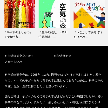
ゲ
ー
シ
ョ
ン
『草や木のまじゅつ』
『空気の発見』（角川
『うごかしてあそぼう
（福音館書…
学芸出版、…
おりがみ…
科学読物研究会とは？
科学読物紹介
入会申し込み
科学読物研究会は、1968年に故吉村証子のよびかけで発足しました。私た
ちは、すべての子どもたちに科学の本に親しんでもらうために、科学の本の
研究、普及、創作に努力したいと思っています。
発足当時は、子どものための科学の本がまだまだ少ない時期でしたが、良い
科学の本を作りたい、読みたい、楽しみたいという仲間は全国にひろがり、
それととも に科学の本もたくさん出版されるようになってきました。現