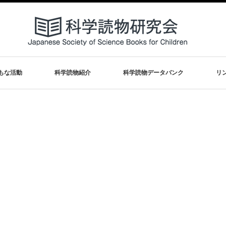
止
もな活動
科学読物紹介
科学読物データバンク
リ