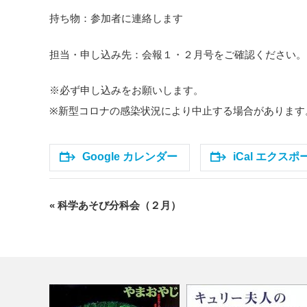
持ち物：参加者に連絡します
担当・申し込み先：会報１・２月号をご確認ください。
※必ず申し込みをお願いします。
※新型コロナの感染状況により中止する場合があります
Google カレンダー
iCal エクスポ
«
科学あそび分科会（２月）
イ
ベ
ン
ト
ナ
ビ
ゲ