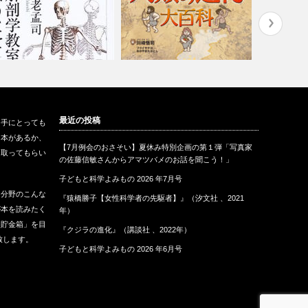
解剖学教室へようこそ』（ち
『 人類の進化大百科』（ 偕成
『魔法使い
最近の投稿
も手にとっても
ま文庫、2…
社 、2…
話屋、198
な本があるか、
【7月例会のおさそい】夏休み特別企画の第１弾「写真家
に取ってもらい
の佐藤信敏さんからアマツバメのお話を聞こう！」
子どもと科学よみもの 2026 年7月号
な分野のこんな
『猿橋勝子【女性科学者の先駆者】』（汐文社 、2021
が本を読みたく
年）
報貯金箱」を目
『クジラの進化』（講談社 、2022年）
致します。
子どもと科学よみもの 2026 年6月号