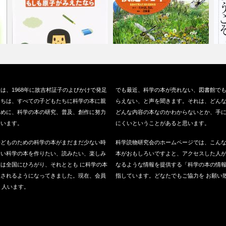
『もしも原子がみえたなら』
『校庭の１年』（偕成社、
『
は、1968年に故吉村証子のよびかけで発足
でも最近、科学の本が売れない、図書館で
（仮説社、20…
2003）
く
たちは、すべての子どもたちに科学の本に親
らえない、と声を聞きます。それは、どん
ために、科学の本の研究、普及、創作に努力
どんな内容の本なのかわからないとか、手
ています。
にくいということがあると思います。
子どものための科学の本がまだまだ少ない時
科学読物研究会のホームページでは、こん
良い科学の本を作りたい、読みたい、楽しみ
本がおもしろいですよと、アクセスした人
は全国にひろがり、それととも に科学の本
なるような情報を提供する「科学の本の情
版されるようになってきました。現在、会員
指しています。どなたでもご協力を お願い
0 人います。