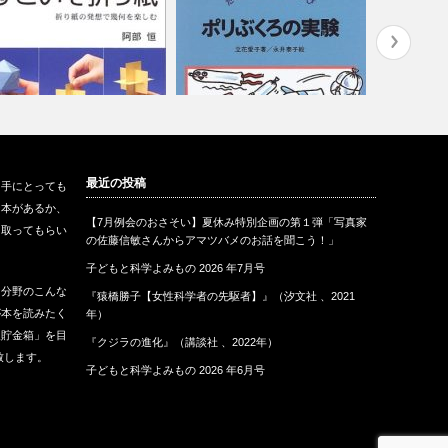
すごいぞ折り紙』（日本評論
『ポリぶくろの実験』（さ･え･
『自然科学
最近の投稿
も手にとっても
、2003…
ら書房、1…
て？』（さ
な本があるか、
【7月例会のおさそい】夏休み特別企画の第１弾「写真家
に取ってもらい
の佐藤信敏さんからアマツバメのお話を聞こう！」
子どもと科学よみもの 2026 年7月号
な分野のこんな
『猿橋勝子【女性科学者の先駆者】』（汐文社 、2021
が本を読みたく
年）
報貯金箱」を目
『クジラの進化』（講談社 、2022年）
致します。
子どもと科学よみもの 2026 年6月号