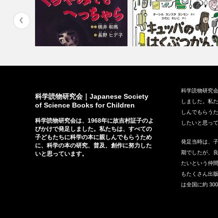
小峰書店、
『くらやみでも へっちゃら』
『キュッパのはくぶつかん』
科学読物研究会
（大日本図書…
（福音館書店、…
科学読物研究会｜Japanese Society
しました。私
of Science Books for Children
しんでもらう
科学読物研究会は、1968年に故吉村証子のよ
したいと思っ
びかけで発足しました。私たちは、すべての
子どもたちに科学の本に親しんでもらうため
発足当時は、
に、科学の本の研究、普及、創作に努力した
期でしたが、
いと思っています。
たいという仲間
もたくさん出
は全国に約 30