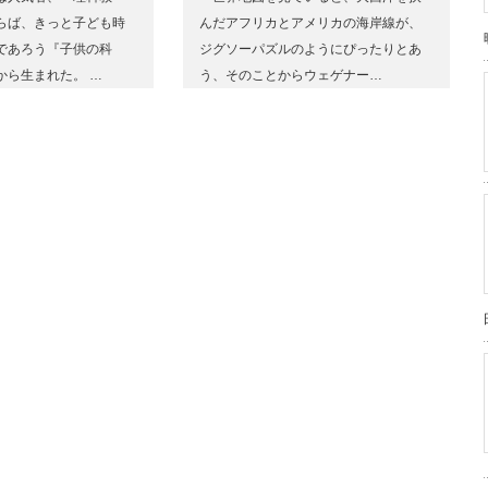
らば、きっと子ども時
んだアフリカとアメリカの海岸線が、
であろう『子供の科
ジグソーパズルのようにぴったりとあ
から生まれた。 …
う、そのことからウェゲナー…