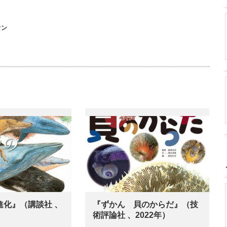
オン
進化』（講談社 、
『ずかん 貝のからだ』（技
術評論社 、2022年）