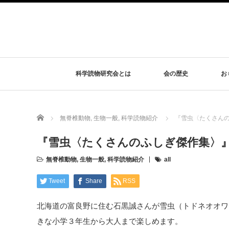
科学読物研究会とは
会の歴史
お
Home
無脊椎動物
,
生物一般
,
科学読物紹介
『雪虫〈たくさんの
『雪虫〈たくさんのふしぎ傑作集〉』（
無脊椎動物
,
生物一般
,
科学読物紹介
all
Tweet
Share
RSS
北海道の富良野に住む石黒誠さんが雪虫（トドネオオワ
きな小学３年生から大人まで楽しめます。