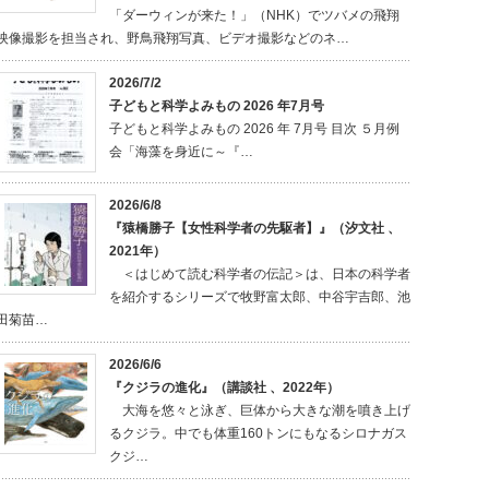
「ダーウィンが来た！」（NHK）でツバメの飛翔
映像撮影を担当され、野鳥飛翔写真、ビデオ撮影などのネ…
2026/7/2
子どもと科学よみもの 2026 年7月号
子どもと科学よみもの 2026 年 7月号 目次 ５月例
会「海藻を身近に～『…
2026/6/8
『猿橋勝子【女性科学者の先駆者】』（汐文社 、
2021年）
＜はじめて読む科学者の伝記＞は、日本の科学者
を紹介するシリーズで牧野富太郎、中谷宇吉郎、池
田菊苗…
2026/6/6
『クジラの進化』（講談社 、2022年）
大海を悠々と泳ぎ、巨体から大きな潮を噴き上げ
るクジラ。中でも体重160トンにもなるシロナガス
クジ…