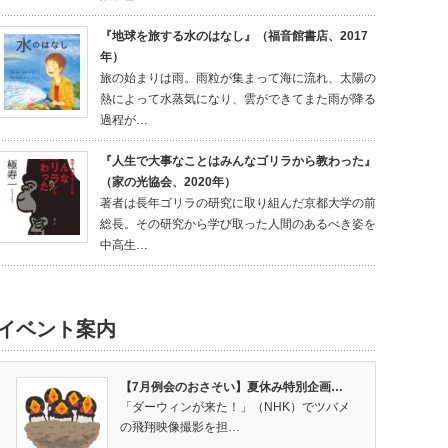
『地球を旅する水のはなし』（福音館書店、2017
年）
旅の始まりは雨。雨粒が集まって海に流れ、太陽の
熱によって水蒸気になり、雲ができてまた雨が降る
過程が…
『人生で大事なことはみんなゴリラから教わった』
（家の光協会、2020年）
著者は長年ゴリラの研究に取り組んだ京都大学の前
総長。その研究から学び取った人間のあるべき姿を
中高生…
イベント案内
【7月例会のおさそい】夏休み特別企画…
「ダーウィンが来た！」（NHK）でツバメ
の飛翔映像撮影を担…