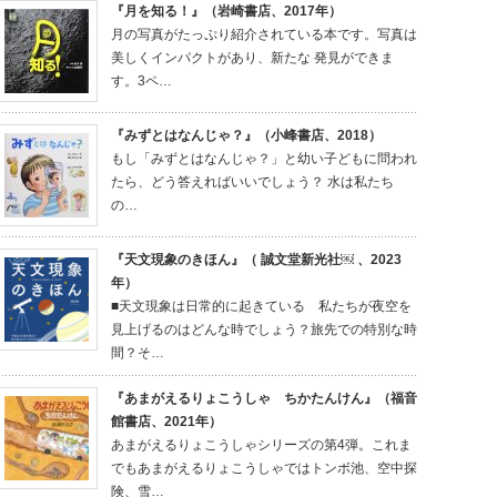
『月を知る！』（岩崎書店、2017年）
月の写真がたっぷり紹介されている本です。写真は
美しくインパクトがあり、新たな 発見ができま
す。3ペ…
『みずとはなんじゃ？』（小峰書店、2018）
もし「みずとはなんじゃ？」と幼い子どもに問われ
たら、どう答えればいいでしょう？ 水は私たち
の…
『天文現象のきほん』（ 誠文堂新光社￼ 、2023
年）
■天文現象は日常的に起きている 私たちが夜空を
見上げるのはどんな時でしょう？旅先での特別な時
間？そ…
『あまがえるりょこうしゃ ちかたんけん』（福音
館書店、2021年）
あまがえるりょこうしゃシリーズの第4弾。これま
でもあまがえるりょこうしゃではトンボ池、空中探
険、雪…