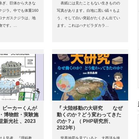
泳ぎ、巨体から大きな
表紙には見たこともない生きものの
クジラ。中でも体重160
写真があります。白地に黒い縞々もよ
ロナガスクジラは、地
う、そして白い突起がたくさん出てい
物です。…
ます。これはハナビラダカラ…
 ビーカーくんが
『 大陸移動の大研究 なぜ
場・博物館・実験施
動くのか？どう変わってきた
堂新光社 、2023
のか？』（ PHP研究所、
2023年）
は人気者、『理科教
世界地図を見ていると、大西洋を挟