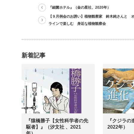
『細菌ホテル』（金の星社、2020年）
【９月例会のお誘い】植物観察家 鈴木純さんと 
ラインで楽しむ 身近な植物観察会
新着記事
『猿橋勝子【女性科学者の先
『クジラの
駆者】』（汐文社 、2021
2022年）
年）