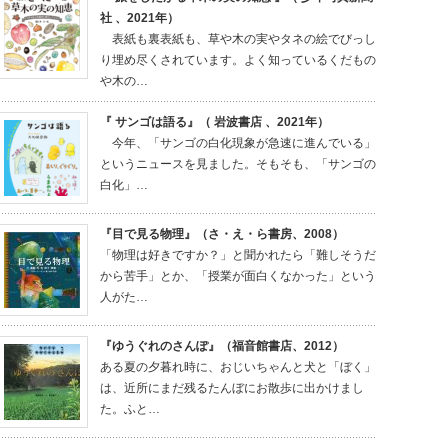
社 、2021年）
表紙も裏表紙も、草や木の実やタネの絵でびっし
り埋め尽くされています。よく知っているくだもの
や木の…
『 サンゴは語る』（ 岩波書店 、2021年）
今年、「サンゴの白化現象が急速に進んでいる」
というニュースを見ました。そもそも、「サンゴの
白化」…
『目で見る物理』（さ・え・ら書房、2008）
「物理は好きですか？」と聞かれたら「難しそうだ
から苦手」とか、「授業が面白くなかった」という
人がた…
『ゆうぐれのさんぽ』（福音館書店、2012）
ある夏の夕暮れ時に、おじいちゃんと犬と「ぼく」
は、近所にまだ残るたんぼにお散歩に出かけまし
た。ふと…