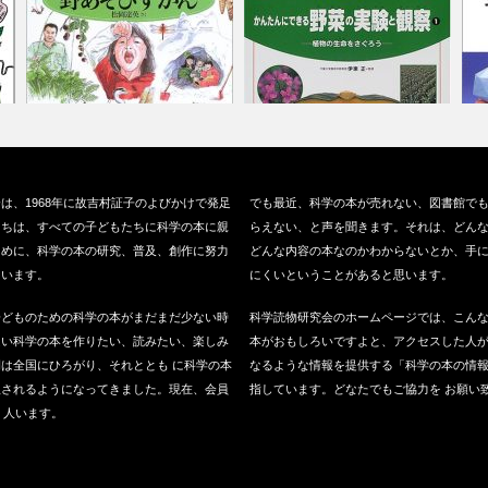
『野あそびずかん』（福音館書
『かんたんにできる野菜の実験
『
は、1968年に故吉村証子のよびかけで発足
でも最近、科学の本が売れない、図書館で
店、2003…
と観察』（偕…
社
たちは、すべての子どもたちに科学の本に親
らえない、と声を聞きます。それは、どん
ために、科学の本の研究、普及、創作に努力
どんな内容の本なのかわからないとか、手
ています。
にくいということがあると思います。
子どものための科学の本がまだまだ少ない時
科学読物研究会のホームページでは、こん
良い科学の本を作りたい、読みたい、楽しみ
本がおもしろいですよと、アクセスした人
は全国にひろがり、それととも に科学の本
なるような情報を提供する「科学の本の情
版されるようになってきました。現在、会員
指しています。どなたでもご協力を お願い
0 人います。