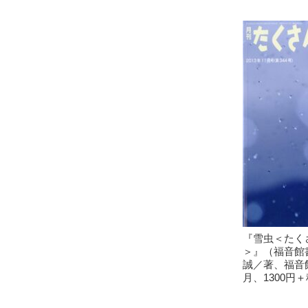
『雪虫＜たく
＞』（福音館書
誠／著、福音館
月、1300円＋