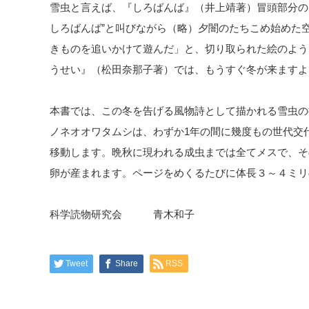
雪虫と言えば、『しろばんば』（井上靖著）冒頭部分の
しろばんば”と叫びながら（略）夕闇のたちこめ始めた
きものを追いかけて遊んだ」と、切り取られた絵のよう
うせい』（松田奈那子著）では、もうすぐ冬が来ますよ
本書では、この冬を告げる風物詩として描かれる雪虫の
ノネオオワタムシは、わずか1年の間に幾度もの世代交
移動します。晩秋に現われる成虫までは全てメスで、そ
卵が産まれます。ページをめくるたびに体長３～４ミリ
科学読物研究会 青木和子
Tweet
Share
RSS