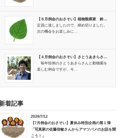
【６月例会のおさそい】植物観察家 鈴…
定員に達しましたので、締め切りました。
次の機会をお楽しみに…
【４月例会のおさそい】さとうあきらさ…
毎年恒例のさとうあきらさんと動物園を
楽しむ例会ですが、今…
新着記事
2026/7/12
【7月例会のおさそい】夏休み特別企画の第１弾
「写真家の佐藤信敏さんからアマツバメのお話を聞
こう！」