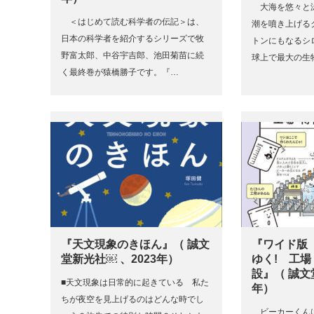
大海を悠々と
＜はじめて読む科学者の伝記＞は、
潮を噴き上げる
日本の科学者を紹介するシリーズで牧
トンにもなるシ
野富太郎、中谷宇吉郎、池田菊苗に続
球上で最大の生
く最終巻が猿橋勝子です。『…
『天文現象のきほん』（ 誠文
『ワイド版
堂新光社￼ 、2023年）
ゆく! 工
設』（ 誠文
■天文現象は日常的に起きている 私た
年）
ちが夜空を見上げるのはどんな時でし
ビーカーくん