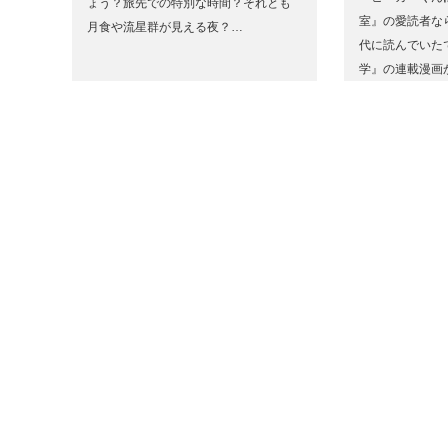
ょう？旅先での特別な時間？それとも
室』の愛読者な
月食や流星群が見える夜？…
代に読んでいた
学』の連載漫画