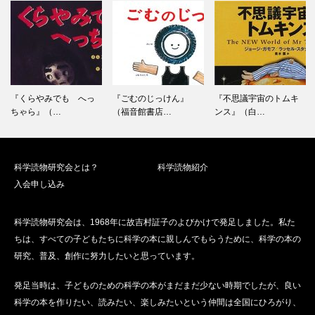
『くらやみでも へっ
『ごむのじっけん』
『不思議宇宙のトムキ
ちゃら』（…
（福音館書店…
ンス』（白…
科学読物研究会とは？
科学読物紹介
入会申し込み
科学読物研究会は、1968年に故吉村証子のよびかけで発足しました。私た
ちは、すべての子どもたちに科学の本に親しんでもらうために、科学の本の
研究、普及、創作に努力したいと思っています。
発足当時は、子どものための科学の本がまだまだ少ない時期でしたが、良い
科学の本を作りたい、読みたい、楽しみたいという仲間は全国にひろがり、