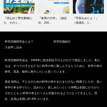
『消えゆく野生動物た
『衝突の力学』（仮説
『宇宙をみたよ！』
ち そのく…
社、200…
（偕成社、1…
科学読物研究会とは？
科学読物紹介
入会申し込み
科学読物研究会は、1968年に故吉村証子のよびかけで発足しました。私た
ちは、すべての子どもたちに科学の本に親しんでもらうために、科学の本の
研究、普及、創作に努力したいと思っています。
発足当時は、子どものための科学の本がまだまだ少ない時期でしたが、良い
科学の本を作りたい、読みたい、楽しみたいという仲間は全国にひろがり、
それととも に科学の本もたくさん出版されるようになってきました。現
在、会員は全国に約 300 人います。