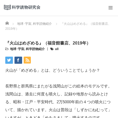
Home
地球･宇宙
,
科学読物紹介
『火山はめざめる』（福音館書店、
2019年）
『火山はめざめる』（福音館書店、2019年）
地球･宇宙
,
科学読物紹介
all
火山が「めざめる」とは、どういうことでしょうか？
長野県と群馬県にまたがる浅間山がこの絵本のモデルです。
浅間山は、過去に何度も噴火し、記録や地形から読みとけ
る、昭和・江戸・平安時代、2万5000年前の４つの噴火につ
いて、描かれています。火山は普段は「しずかにねむって」
いますが、ときどき「めをさまして」噴火するのです。