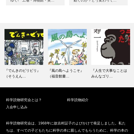
ゆく! 工場・博物館・実…
動くのか？どう変わって…
『でんきのビリビリ』
『風の島へようこそ』
『人生で大事なことは
（そうえん…
（福音館書…
みんなゴリ…
科学読物研究会とは？
科学読物紹介
入会申し込み
科学読物研究会は、1968年に故吉村証子のよびかけで発足しました。私た
ちは、すべての子どもたちに科学の本に親しんでもらうために、科学の本の