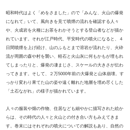
昭和時代はよく「めをさました」ので「みんな、火山の爆発
になれて」いて、風向きを見て噴煙の流れを確認する人々
や、火成岩を火種にお茶をわかそうとする登山者などが描か
れています。それが江戸時代、平安時代の噴火になると、４
日間噴煙を上げ続け、山のふもとまで溶岩が流れたり、火砕
流が周囲の森や村を襲い、軽石と火山灰に何もかもが埋もれ
てしまったりと、爆発の凄まじさ、スケールの大きさが伝わ
ってきます。そして、２万5000年前の大爆発と山体崩壊。す
っかり変わり果てた山の姿や遠く離れた地層を埋め尽くした
「土石ながれ」の様子が描かれています。
人々の服装や畑の作物、住居なども細やかに描写された絵か
らは、その時代の人々と火山との付き合い方もみえてきま
す。巻末にはそれぞれの噴火についての解説もあり、自然の