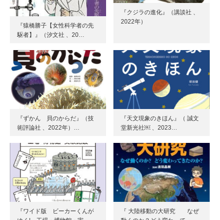
『クジラの進化』（講談社 、
2022年）
『猿橋勝子【女性科学者の先
駆者】』（汐文社 、20…
『ずかん 貝のからだ』（技
『天文現象のきほん』（ 誠文
術評論社 、2022年）…
堂新光社￼ 、2023…
『ワイド版 ビーカーくんが
『 大陸移動の大研究 なぜ