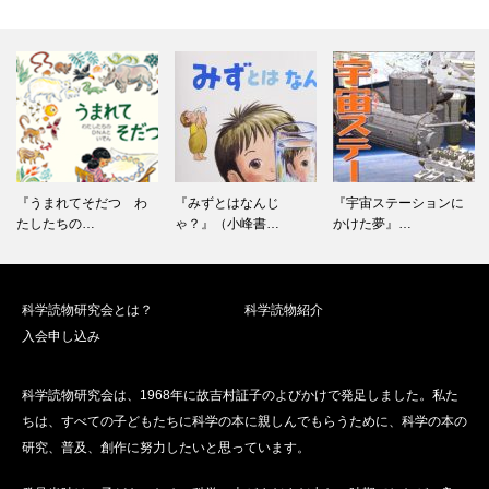
『うまれてそだつ わ
『みずとはなんじ
『宇宙ステーションに
たしたちの…
ゃ？』（小峰書…
かけた夢』…
科学読物研究会とは？
科学読物紹介
入会申し込み
科学読物研究会は、1968年に故吉村証子のよびかけで発足しました。私た
ちは、すべての子どもたちに科学の本に親しんでもらうために、科学の本の
研究、普及、創作に努力したいと思っています。