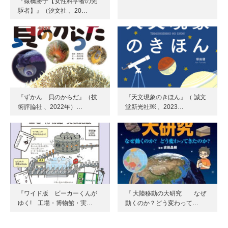
『猿橋勝子【女性科学者の先
駆者】』（汐文社 、20…
『ずかん 貝のからだ』（技
『天文現象のきほん』（ 誠文
術評論社 、2022年）…
堂新光社￼ 、2023…
『ワイド版 ビーカーくんが
『 大陸移動の大研究 なぜ
ゆく! 工場・博物館・実…
動くのか？どう変わって…