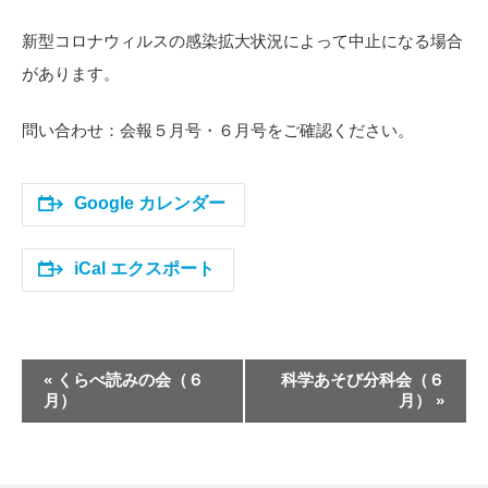
新型コロナウィルスの感染拡大状況によって中止になる場合
があります。
問い合わせ：会報５月号・６月号をご確認ください。
Google カレンダー
iCal エクスポート
イ
«
くらべ読みの会（６
科学あそび分科会（６
ベ
月）
月）
»
ン
ト
ナ