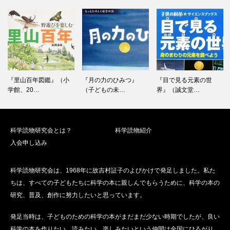
ビ
ゲ
ー
シ
ョ
ン
『里山百年図鑑』（小
『月の力のひみつ』
『目で見る元素の世
学館、20…
（子どもの未…
界』（誠文堂…
科学読物研究会とは？
科学読物紹介
入会申し込み
科学読物研究会は、1968年に故吉村証子のよびかけで発足しました。私た
ちは、すべての子どもたちに科学の本に親しんでもらうために、科学の本の
研究、普及、創作に努力したいと思っています。
発足当時は、子どものための科学の本がまだまだ少ない時期でしたが、良い
科学の本を作りたい、読みたい、楽しみたいという仲間は全国にひろがり、