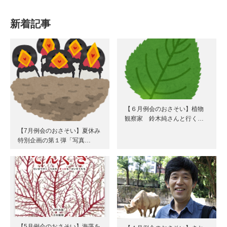
新着記事
【６月例会のおさそい】植物
観察家 鈴木純さんと行く…
【7月例会のおさそい】夏休み
特別企画の第１弾「写真…
【5月例会のおさそい】海藻を