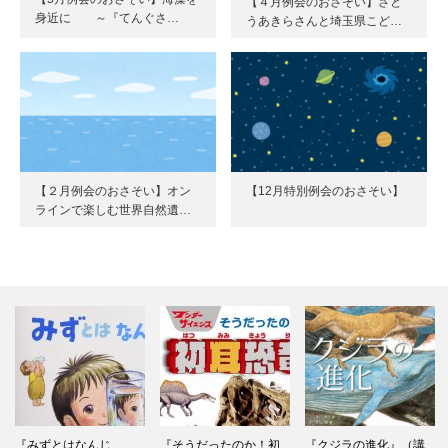
【４月例会のおさそい】さと
身近に ～『てんぐさ…
うあきらさんと埼玉県こど…
【２月例会のおさそい】オン
【12月特別例会のおさそい】
ラインで楽しむ世界自然遺…
『みずとはなんじ
『そうだったのか！初
『クジラの進化』（講