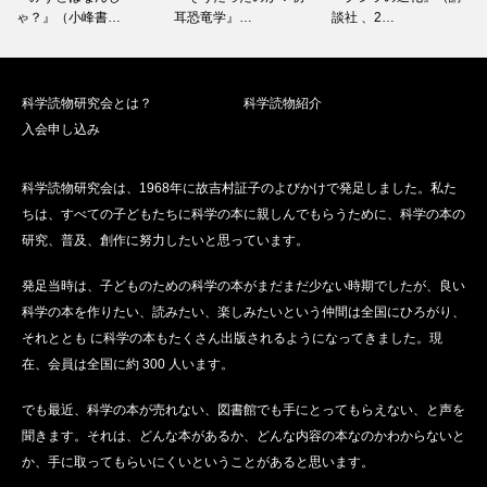
ゃ？』（小峰書…
耳恐竜学』…
談社 、2…
科学読物研究会とは？
科学読物紹介
入会申し込み
科学読物研究会は、1968年に故吉村証子のよびかけで発足しました。私た
ちは、すべての子どもたちに科学の本に親しんでもらうために、科学の本の
研究、普及、創作に努力したいと思っています。
発足当時は、子どものための科学の本がまだまだ少ない時期でしたが、良い
科学の本を作りたい、読みたい、楽しみたいという仲間は全国にひろがり、
それととも に科学の本もたくさん出版されるようになってきました。現
在、会員は全国に約 300 人います。
でも最近、科学の本が売れない、図書館でも手にとってもらえない、と声を
聞きます。それは、どんな本があるか、どんな内容の本なのかわからないと
か、手に取ってもらいにくいということがあると思います。