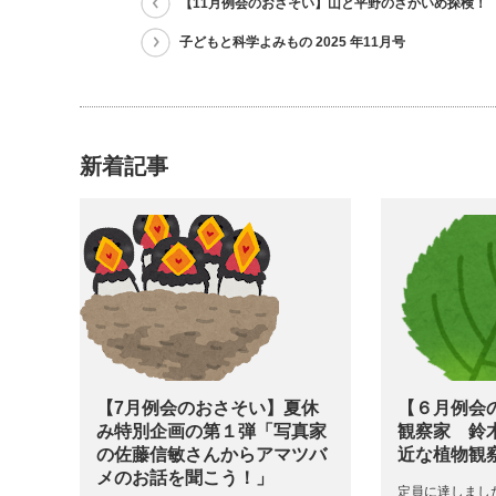
【11月例会のおさそい】山と平野のさかいめ探検！
子どもと科学よみもの 2025 年11月号
新着記事
【7月例会のおさそい】夏休
【６月例会
み特別企画の第１弾「写真家
観察家 鈴
の佐藤信敏さんからアマツバ
近な植物観
メのお話を聞こう！」
定員に達しまし