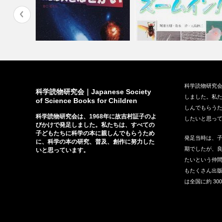
だ しくみ
『大きな大きなせかい』（偕成
『ミクロの世界にズームイ
科学読物研究会
社、1996…
ン！』（文研出版…
科学読物研究会｜Japanese Society
しました。私
of Science Books for Children
しんでもらう
科学読物研究会は、1968年に故吉村証子のよ
したいと思っ
びかけで発足しました。私たちは、すべての
子どもたちに科学の本に親しんでもらうため
発足当時は、
に、科学の本の研究、普及、創作に努力した
期でしたが、
いと思っています。
たいという仲間
もたくさん出
は全国に約 30