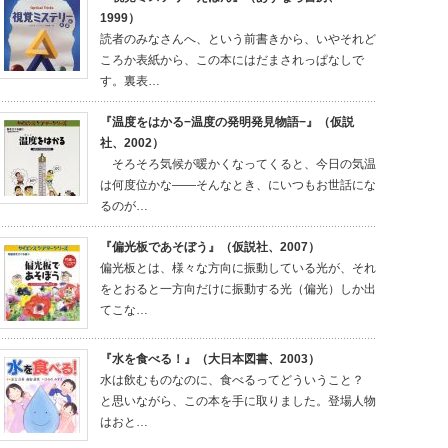
1999）
読者のみなさんへ、という前書きから、いやそれど
ころか表紙から、この本にはだまされっぱなしで
す。裏表…
『温度をはかる−温度の発明発見物語−』（仮説
社、2002）
そろそろ気候が暖かくなってくると、今日の気温
は何度位かな——そんなとき、にいつもお世話にな
るのが…
『偏光板であそぼう』（仮説社、2007）
偏光板とは、様々な方向に振動している光が、それ
をとおると一方向だけに振動する光（偏光）しか出
てこな…
『水を食べる！』（大日本図書、2003）
水は飲むものなのに、食べるってどういうこと？
と思いながら、この本を手に取りました。登場人物
はおと…