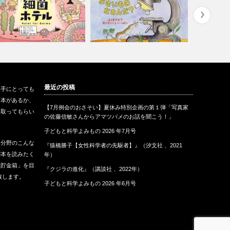
細菌ホテル』（金の星社、
『チビトガリネズミよりちいさ
『きょうの
最近の投稿
も手にとっても
020年）
いものなあん…
書店、201
な本があるか、
【7月例会のおさそい】夏休み特別企画の第１弾「写真家
に取ってもらい
の佐藤信敏さんからアマツバメのお話を聞こう！」
子どもと科学よみもの 2026 年7月号
な分野のこんな
『猿橋勝子【女性科学者の先駆者】』（汐文社 、2021
が本を読みたく
年）
報貯金箱」を目
『クジラの進化』（講談社 、2022年）
致します。
子どもと科学よみもの 2026 年6月号