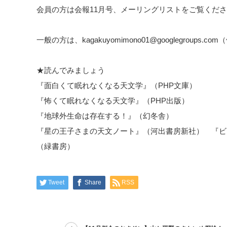
会員の方は会報11月号、メーリングリストをご覧くだ
一般の方は、kagakuyomimono01@googlegroups.
★読んでみましょう
『面白くて眠れなくなる天文学』（PHP文庫）
『怖くて眠れなくなる天文学』（PHP出版）
『地球外生命は存在する！』（幻冬舎）
『星の王子さまの天文ノート』（河出書房新社） 『ビジ
（緑書房）
Tweet
Share
RSS