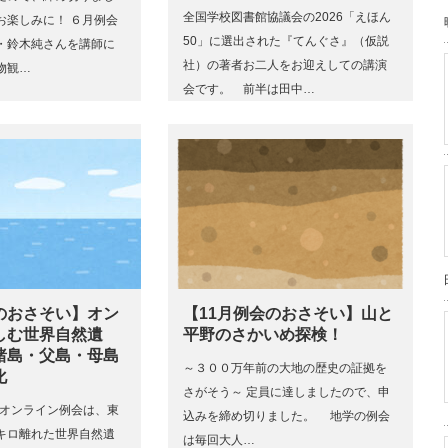
全国学校図書館協議会の2026「えほん
お楽しみに！ ６月例会
50」に選出された『てんぐさ』（仮説
・鈴木純さんを講師に
社）の著者お二人をお迎えしての講演
物観…
会です。 前半は田中…
のおさそい】オン
【11月例会のおさそい】山と
しむ世界自然遺
平野のさかいめ探検！
諸島・父島・母島
～３００万年前の大地の歴史の証拠を
化
さがそう～ 定員に達しましたので、申
のオンライン例会は、東
込みを締め切りました。 地学の例会
キロ離れた世界自然遺
は毎回大人…