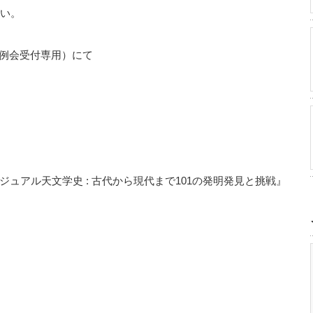
さい。
com（例会受付専用）にて
ュアル天文学史 : 古代から現代まで101の発明発見と挑戦』