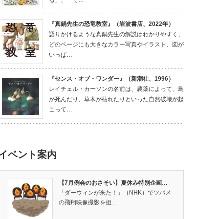
る」、「で…
『真鍋先生の恐竜教室』（岩波書店、2022年）
語りかけるような真鍋先生の解説はわかりやすく、
どのページにも大きなカラー写真やイラスト、図が
いっぱ…
『センス・オブ・ワンダー』（新潮社、1996）
レイチェル・カーソンの名前は、農薬によって、鳥
が死んだり、草木が枯れたりといった自然破壊が起
こって…
イベント案内
【7月例会のおさそい】夏休み特別企画…
「ダーウィンが来た！」（NHK）でツバメ
の飛翔映像撮影を担…