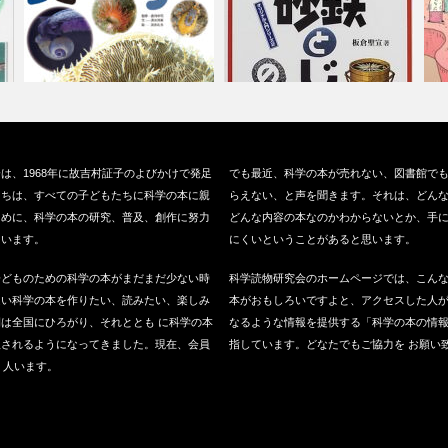
『ずかん 貝のからだ』（技術
『砂鉄とじしゃくのなぞ』（仮
『
は、1968年に故吉村証子のよびかけで発足
でも最近、科学の本が売れない、図書館で
評論社 、2…
説社、200…
2
たちは、すべての子どもたちに科学の本に親
らえない、と声を聞きます。それは、どん
ために、科学の本の研究、普及、創作に努力
どんな内容の本なのかわからないとか、手
ています。
にくいということがあると思います。
子どものための科学の本がまだまだ少ない時
科学読物研究会のホームページでは、こん
良い科学の本を作りたい、読みたい、楽しみ
本がおもしろいですよと、アクセスした人
は全国にひろがり、それととも に科学の本
なるような情報を提供する「科学の本の情
版されるようになってきました。現在、会員
指しています。どなたでもご協力を お願い
0 人います。