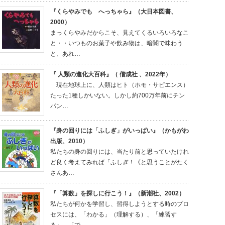
『くらやみでも へっちゃら』（大日本図書、
2000）
まっくらやみだからこそ、見えてくるいろいろなこ
と・・いつものお菓子や飲み物は、暗闇で味わう
と、あれ…
『 人類の進化大百科』（ 偕成社 、2022年）
現在地球上に、人類はヒト（ホモ・サピエンス）
たった1種しかいない。しかし約700万年前にチン
パン…
『身の回りには「ふしぎ」がいっぱい』（かもがわ
出版、2010）
私たちの身の回りには、当たり前と思っていたけれ
ど良く考えてみれば「ふしぎ！《と思うことがたく
さんあ…
『「算数」を探しに行こう！』（新潮社、2002）
私たちが何かを学習し、習得しようとする時のプロ
セスには、「わかる」（理解する）、「練習す