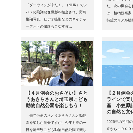
「ダーウィンが来た！」（NHK）でツ
た。次の機会を
バメの飛翔映像撮影を担当され、野鳥
は、植物観察家
飛翔写真、ビデオ撮影などのネイチャ
待望のリアル植
ーフォトの撮影もこなす佐…
【４月例会のおさそい】さと
【２月例会
うあきらさんと埼玉県こども
ラインで楽
動物自然公園を楽しもう！
産 小笠原
の自然と文
毎年恒例のさとうあきらさんと動物
2026年の初回
園を楽しむ例会ですが、今年も春の一
京から１０００
日を埼玉県こども動物自然公園で楽し