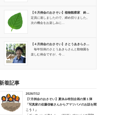
【６月例会のおさそい】植物観察家 鈴…
定員に達しましたので、締め切りました。
次の機会をお楽しみに…
【４月例会のおさそい】さとうあきらさ…
毎年恒例のさとうあきらさんと動物園を
楽しむ例会ですが、今…
新着記事
2026/7/12
【7月例会のおさそい】夏休み特別企画の第１弾
「写真家の佐藤信敏さんからアマツバメのお話を聞
こう！」