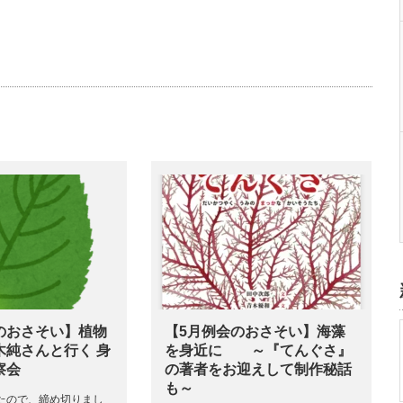
のおさそい】植物
【5月例会のおさそい】海藻
木純さんと行く 身
を身近に ～『てんぐさ』
察会
の著者をお迎えして制作秘話
も～
たので、締め切りまし