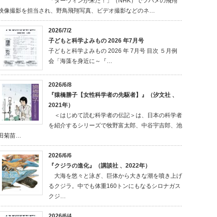
「ダーウィンが来た！」（NHK）でツバメの飛翔
映像撮影を担当され、野鳥飛翔写真、ビデオ撮影などのネ…
2026/7/2
子どもと科学よみもの 2026 年7月号
子どもと科学よみもの 2026 年 7月号 目次 ５月例
会「海藻を身近に～『…
2026/6/8
『猿橋勝子【女性科学者の先駆者】』（汐文社 、
2021年）
＜はじめて読む科学者の伝記＞は、日本の科学者
を紹介するシリーズで牧野富太郎、中谷宇吉郎、池
田菊苗…
2026/6/6
『クジラの進化』（講談社 、2022年）
大海を悠々と泳ぎ、巨体から大きな潮を噴き上げ
るクジラ。中でも体重160トンにもなるシロナガス
クジ…
2026/6/4