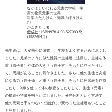
なかよしいじわる元素の学校 宇
宙の物質元素の世界
科学のたんけん・知識のぼうけん
①
かこさとし著
偕成社
; ISBN978-4-03-527080-5;
(1982年4月)
先生達は、大変熱心に研究し、学校をよくするために尽くし
ました。兄弟のように似た性質の生徒達に注目し、生徒を体
重（原子量）や体の大きさ（原子容）をもとに並べたりし
て、周期があることに気付きました。さらに他の生徒と友達
になる力（原子価）と重さ（原子量）をもとに座席表を作成
したり、X線を使って体の検査をしたりして、生徒（元素）
の構造や特徴を明らかにしました。分光分析という方法で、
他の元素と手をつないで遊ばない変わった生徒達もいること
も発見しました。