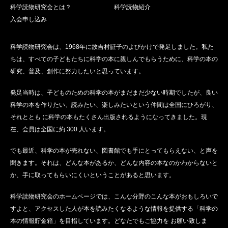
科学読物研究会とは？
科学読物紹介
入会申し込み
科学読物研究会は、1968年に故吉村証子のよびかけで発足しました。私た
ちは、すべての子どもたちに科学の本に親しんでもらうために、科学の本の
研究、普及、創作に努力したいと思っています。
発足当時は、子どものための科学の本がまだまだ少ない時期でしたが、良い
科学の本を作りたい、読みたい、楽しみたいという仲間は全国にひろがり、
それととも に科学の本もたくさん出版されるようになってきました。現
在、会員は全国に約 300 人います。
でも最近、科学の本が売れない、図書館でも手にとってもらえない、と声を
聞きます。それは、どんな本があるか、どんな内容の本なのかわからないと
か、手に取ってもらいにくいということがあると思います。
科学読物研究会のホームページでは、こんな分野のこんな本がおもしろいで
すよと、アクセスした人が本を読みたくなるような情報を提供する「科学の
本の情報貯金箱」を目指しています。どなたでもご協力を お願い致しま