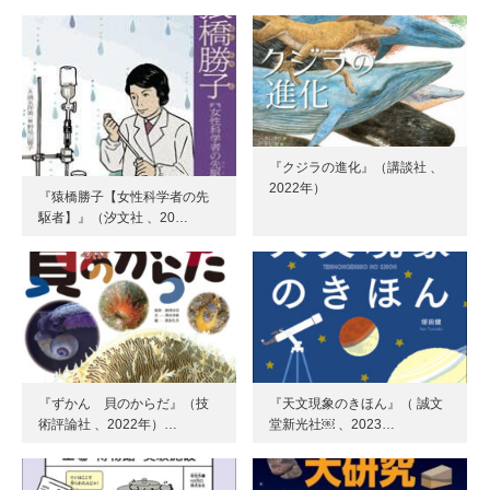
『クジラの進化』（講談社 、
2022年）
『猿橋勝子【女性科学者の先
駆者】』（汐文社 、20…
『ずかん 貝のからだ』（技
『天文現象のきほん』（ 誠文
術評論社 、2022年）…
堂新光社￼ 、2023…