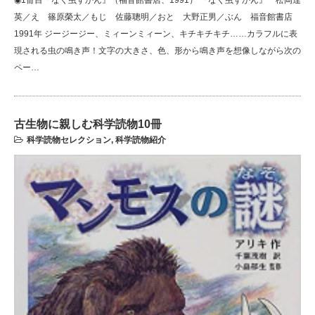
英／え 篠原榮太／もじ 佐藤聰明／おと 大野正男／ぶん 福音館書店
1991年 ジージージー、ミィーンミィーン、キチキチキチ……カラフルに表
現される虫の鳴き声！文字の大きさ、色、形から鳴き声を想像しながら次の
ペー…
古生物に親しむ科学読物10冊
科学読物セレクション
,
科学読物紹介