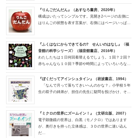
『りんごだんだん』（あすなろ書房、2020年）
構成はいたってシンプルです。見開き2ページの左側に
はりんごの状態を表す言葉が、右側にはページいっぱ…
『ふくはなにからできてるの? せんいのはなし』〈福
音館の科学シリーズ〉（福音館書店、2016年）
わたしたちは１日何回着替えるでしょう。１回？２回？
赤ちゃんなら１０回？季節や時間によっていろいろな…
『ぼくだってアインシュタイン』（岩波書店、1994）
「なんで月って落ちてきいへんのかな？」小学校５年
生の双子の姉弟が、担任の先生に疑問を投げかけ、そ…
『ミクロの世界にズームイン！』（文研出版、2007）
電子顕微鏡の世界は、白黒（モノクロ）ではあります
が、奥行きを持った立体感は、３Ｄの世界に迷い込ん
だ…