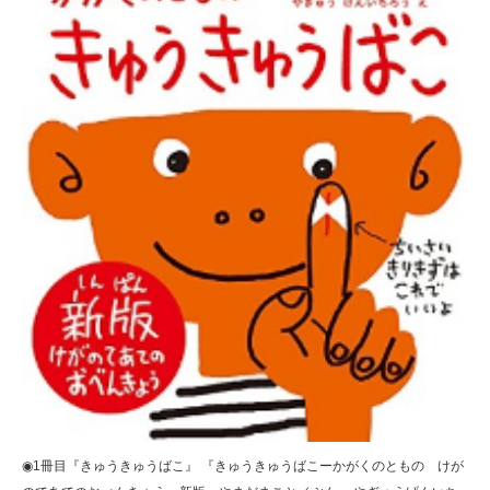
◉1冊目『きゅうきゅうばこ』 『きゅうきゅうばこーかがくのともの けが