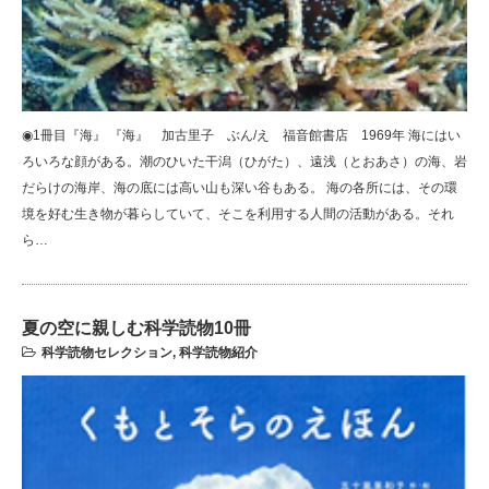
◉1冊目『海』 『海』 加古里子 ぶん/え 福音館書店 1969年 海にはい
ろいろな顔がある。潮のひいた干潟（ひがた）、遠浅（とおあさ）の海、岩
だらけの海岸、海の底には高い山も深い谷もある。 海の各所には、その環
境を好む生き物が暮らしていて、そこを利用する人間の活動がある。それ
ら…
夏の空に親しむ科学読物10冊
科学読物セレクション
,
科学読物紹介