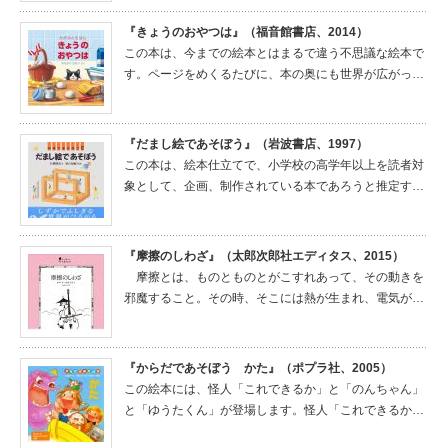
『きょうのおやつは』（福音館書店、2014）
この本は、今までの絵本とはまるで違う不思議な絵本で
す。ページをめくるたびに、本の奥にも世界が広がっ…
『だまし絵であそぼう』（岩波書店、1997）
この本は、絵本仕立てで、小学校の高学年以上を読者対
象として、企画、制作されている本であろうと推定す…
『摩擦のしわざ』（太郎次郎社エディタス、2015）
摩擦とは、ものとものとがこすれあって、その動きを
邪魔すること。その時、そこには熱が生まれ、電気が…
『からだであそぼう かた』（ポプラ社、2005）
この絵本には、怪人「これできるか」と「のんちゃん」
と「ゆうたくん」が登場します。怪人「これできるか…