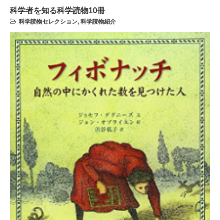
科学者を知る科学読物10冊
科学読物セレクション
,
科学読物紹介