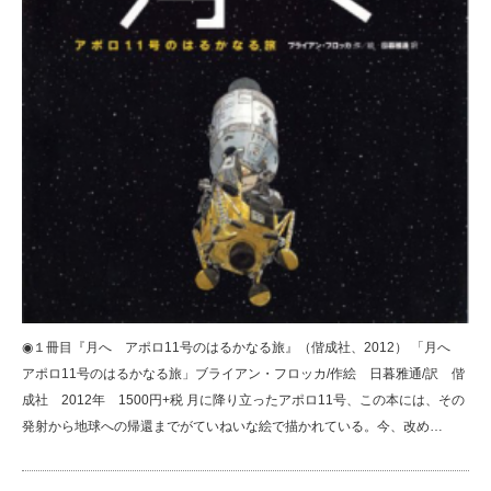
◉１冊目『月へ アポロ11号のはるかなる旅』（偕成社、2012） 「月へ
アポロ11号のはるかなる旅」ブライアン・フロッカ/作絵 日暮雅通/訳 偕
成社 2012年 1500円+税 月に降り立ったアポロ11号、この本には、その
発射から地球への帰還までがていねいな絵で描かれている。今、改め…