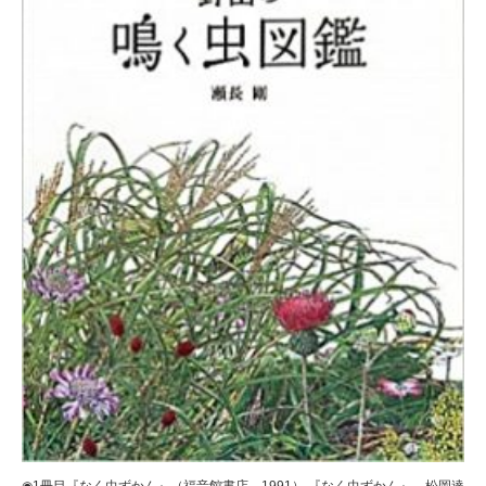
◉1冊目『なく虫ずかん』（福音館書店、1991） 『なく虫ずかん』 松岡達