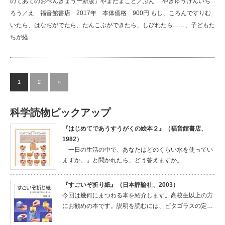
のてあてのおべんきょうー新版』やまだまこと／ぶん やぎゅうげんいち
ろう／え 福音館書店 2017年 本体価格 900円 もし、ころんですりむ
いたら、はなぢがでたら、たんこぶができたら、しびれたら……、子どもた
ちが経…
1
2
»
科学読物ピックアップ
『はじめてであうすうがくの絵本２』（福音館書店、
1982）
「一日の生活の中で、あなたはどのくらい水を使ってい
ますか。」と聞かれたら、どう答えますか。 …
『すごいぞ折り紙』（日本評論社、2003）
今回は幾何にまつわる本を紹介します。高校生以上の方
にお勧めの本です。説明を読むには、ピタゴラスの定…