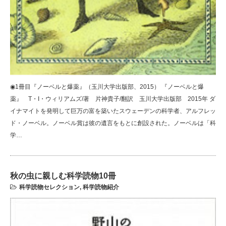
◉1冊目『ノーベルと爆薬』（玉川大学出版部、2015） 『ノーベルと爆
薬』 T・I・ウィリアムズ/著 片神貴子/翻訳 玉川大学出版部 2015年 ダ
イナマイトを発明して巨万の富を築いたスウェーデンの科学者、アルフレッ
ド・ノーベル。ノーベル賞は彼の遺言をもとに創設された。ノーベルは「科
学…
秋の虫に親しむ科学読物10冊
科学読物セレクション
,
科学読物紹介