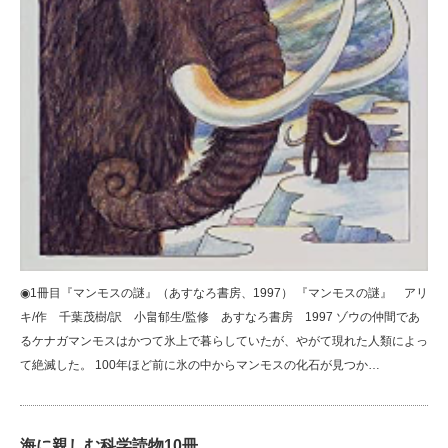
◉1冊目『マンモスの謎』（あすなろ書房、1997） 『マンモスの謎』 アリ
キ/作 千葉茂樹/訳 小畠郁生/監修 あすなろ書房 1997 ゾウの仲間であ
るケナガマンモスはかつて氷上で暮らしていたが、やがて現れた人類によっ
て絶滅した。 100年ほど前に氷の中からマンモスの化石が見つか…
海に親しむ科学読物10冊