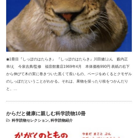
◉1冊目『しっぽのはたらき』 『しっぽのはたらき』川田健/ぶん 藪内正
幸/え 今泉吉典/監修 福音館書店1969年4月 本体価格990円 表紙の右下
から伸びて木の実に巻きついた黒くて長いもの、ページをめくるとクモザル
のしっぽだということがわかる。それは、果物を採ったり枝をつかんだり
と、…
からだと健康に親しむ科学読物10冊
科学読物セレクション
,
科学読物紹介