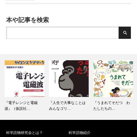
本や記事を検索
『人生で大事なことは
『うまれてそだつ わ
『手作り実験工作室』
みんなゴリ…
たしたちの…
（工学社、…
科学読物研究会とは？
科学読物紹介