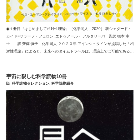
◉１冊目『はじめまして相対性理論』（化学同人、2020） 著シェダード・
カイド=サラーフ・フェロン, エドゥアール・ アルタリーバ 監訳 橋本 幸
士 訳 齋藤 慎子 化学同人 ２０２０年 アインシュタインが提唱した「相
対性理論」によると、未来へのタイムトラベルは、理論上では可能である…
宇宙に親しむ科学読物10冊
科学読物セレクション
,
科学読物紹介