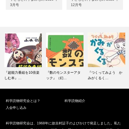
3月号
12月号
『超能力番組を10倍楽
『数のモンスターアタ
『つくってみよう か
しむ本』…
ック』（幻…
みがくるく…
科学読物研究会とは？
科学読物紹介
入会申し込み
科学読物研究会は、1968年に故吉村証子のよびかけで発足しました。私た