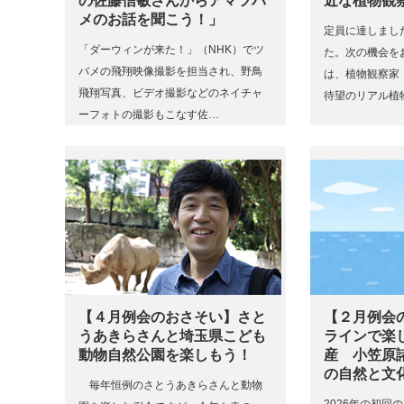
の佐藤信敏さんからアマツバ
近な植物観
メのお話を聞こう！」
定員に達しまし
「ダーウィンが来た！」（NHK）でツ
た。次の機会を
バメの飛翔映像撮影を担当され、野鳥
は、植物観察家
飛翔写真、ビデオ撮影などのネイチャ
待望のリアル植
ーフォトの撮影もこなす佐…
【４月例会のおさそい】さと
【２月例会
うあきらさんと埼玉県こども
ラインで楽
動物自然公園を楽しもう！
産 小笠原
の自然と文
毎年恒例のさとうあきらさんと動物