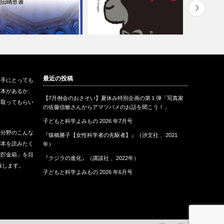
人類 vs 感染症』（岩波ジュ
『人生で大事なことはみんなゴ
『みる か
最近の投稿
も手にとっても
ア新…
リラから教わ…
み』（福音
な本があるか、
【7月例会のおさそい】夏休み特別企画の第１弾「写真家
に取ってもらい
の佐藤信敏さんからアマツバメのお話を聞こう！」
子どもと科学よみもの 2026 年7月号
な分野のこんな
『猿橋勝子【女性科学者の先駆者】』（汐文社 、2021
が本を読みたく
年）
報貯金箱」を目
『クジラの進化』（講談社 、2022年）
致します。
子どもと科学よみもの 2026 年6月号