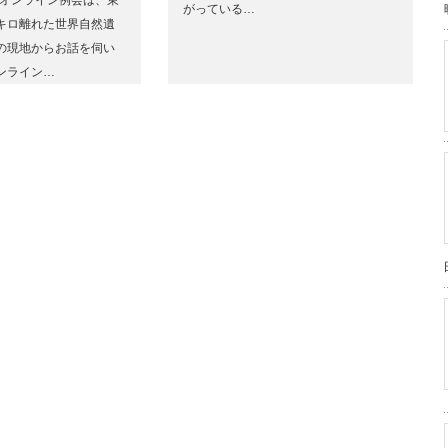
のオンライン例会は、東
がっている…
キロ離れた世界自然遺
の現地からお話を伺い
ンライン…