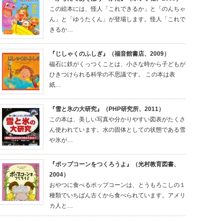
この絵本には、怪人「これできるか」と「のんちゃ
ん」と「ゆうたくん」が登場します。怪人「これで
きるか…
『じしゃくのふしぎ』（福音館書店、2009）
磁石に鉄がくっつくことは、小さな時から子どもが
ひきつけられる科学の不思議です。 この本は表
紙…
『雪と氷の大研究』（PHP研究所、2011）
この本は、美しい写真や分かりやすい図表がたくさ
ん使われています。水の固体としての状態である雪
や氷が…
『ポップコーンをつくろうよ』（光村教育図書、
2004）
おやつに食べるポップコーンは、とうもろこしの１
種類でいちばん古くから食べられています。アメリ
カ人と…