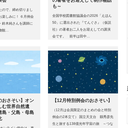
察会
の著者をお迎えして制作秘話
も～
たので、締め切りまし
全国学校図書館協議会の2026「えほん
お楽しみに！ ６月例会
50」に選出された『てんぐさ』（仮説
・鈴木純さんを講師に
社）の著者お二人をお迎えしての講演
物観…
会です。 前半は田中…
のおさそい】オン
【12月特別例会のおさそい】
しむ世界自然遺
（12月は会員限定のまとめの会と特別
諸島・父島・母島
例会の2本立て） 国立天文台 縣秀彦先
化
生と旅する138億光年宇宙の旅 ～つな