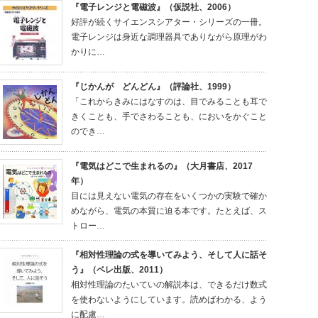
『電子レンジと電磁波』（仮説社、2006）
好評が続くサイエンスシアター・シリーズの一冊。
電子レンジは身近な調理器具でありながら原理がわ
かりに…
『じかんが どんどん』（評論社、1999）
「これからきみにはなすのは、目でみることも耳で
きくことも、手でさわることも、においをかぐこと
のでき…
『電気はどこで生まれるの』（大月書店、2017
年）
目には見えない電気の存在をいくつかの実験で確か
めながら、電気の本質に迫る本です。たとえば、ス
トロー…
『相対性理論の式を導いてみよう、そして人に話そ
う』（ベレ出版、2011）
相対性理論のたいていの解説本は、できるだけ数式
を使わないようにしています。読めばわかる、よう
に配慮…