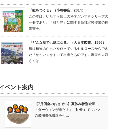
『虹をつくる』（小峰書店、2014）
この本は、いたずら博士の科学だいすきシリーズの
一冊であり、「虹と光」に関する仮説実験授業の授
業書を…
『どんな草でも紙になる』（大日本図書、1996）
紙は植物のからだを作っているセルロースからでき
た「せんい」をすいて出来たものです。著者の大西
さんは…
イベント案内
【7月例会のおさそい】夏休み特別企画…
「ダーウィンが来た！」（NHK）でツバメ
の飛翔映像撮影を担…