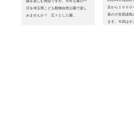
2026年の初回
園を楽しむ例会ですが、今年も春の一
京から１０００
日を埼玉県こども動物自然公園で楽し
産の小笠原諸島
みませんか？ 広々とした園…
ます。今回はオ