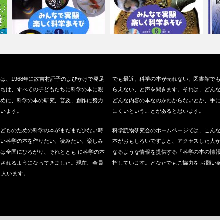
『レンズあそび』（偕成社、
『どうぶつのて』（偕成社、
『
は、1968年に故吉村証子のよびかけで発足
でも最近、科学の本が売れない、図書館で
2006）
2006）
ニ
たちは、すべての子どもたちに科学の本に親
らえない、と声を聞きます。それは、どん
ために、科学の本の研究、普及、創作に努力
どんな内容の本なのかわからないとか、手
ています。
にくいということがあると思います。
子どものための科学の本がまだまだ少ない時
科学読物研究会のホームページでは、こん
良い科学の本を作りたい、読みたい、楽しみ
本がおもしろいですよと、アクセスした人
は全国にひろがり、それととも に科学の本
なるような情報を提供する「科学の本の情
版されるようになってきました。現在、会員
指しています。どなたでもご協力を お願い
0 人います。