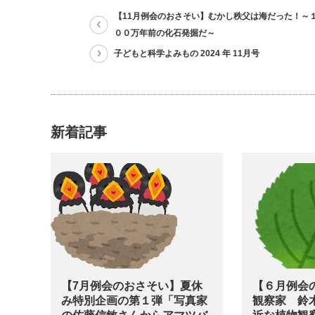
【11月例会のおさそい】むかし秩父は海だった！～
００万年前の化石発掘だ～
子どもと科学よみもの 2024 年 11月号
新着記事
【7月例会のおさそい】夏休
【６月例会
み特別企画の第１弾「写真家
観察家 鈴