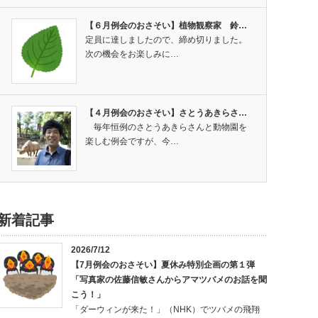
【６月例会のおさそい】植物観察家 鈴…
定員に達しましたので、締め切りました。
次の機会をお楽しみに…
【４月例会のおさそい】さとうあきらさ…
毎年恒例のさとうあきらさんと動物園を
楽しむ例会ですが、今…
新着記事
2026/7/12
【7月例会のおさそい】夏休み特別企画の第１弾
「写真家の佐藤信敏さんからアマツバメのお話を聞
こう！」
「ダーウィンが来た！」（NHK）でツバメの飛翔