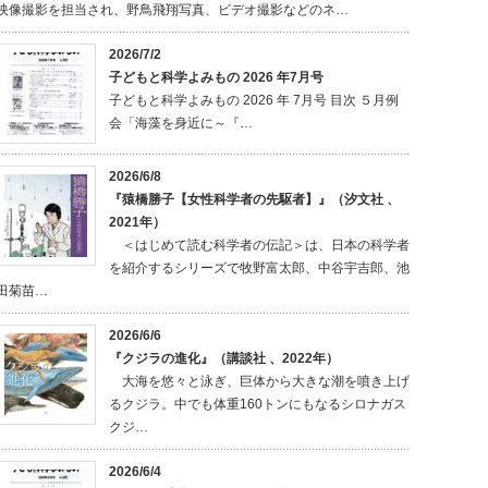
映像撮影を担当され、野鳥飛翔写真、ビデオ撮影などのネ…
2026/7/2
子どもと科学よみもの 2026 年7月号
子どもと科学よみもの 2026 年 7月号 目次 ５月例
会「海藻を身近に～『…
2026/6/8
『猿橋勝子【女性科学者の先駆者】』（汐文社 、
2021年）
＜はじめて読む科学者の伝記＞は、日本の科学者
を紹介するシリーズで牧野富太郎、中谷宇吉郎、池
田菊苗…
2026/6/6
『クジラの進化』（講談社 、2022年）
大海を悠々と泳ぎ、巨体から大きな潮を噴き上げ
るクジラ。中でも体重160トンにもなるシロナガス
クジ…
2026/6/4