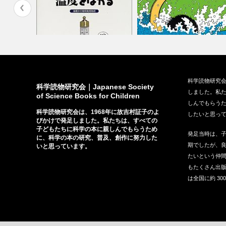
にかけた
『温度をはかる−温度の発明発
『およぐ』（福音館書店、
科学読物研究会
見物語−』（…
1981）
科学読物研究会｜Japanese Society
しました。私
of Science Books for Children
しんでもらう
科学読物研究会は、1968年に故吉村証子のよ
したいと思っ
びかけで発足しました。私たちは、すべての
子どもたちに科学の本に親しんでもらうため
発足当時は、
に、科学の本の研究、普及、創作に努力した
期でしたが、
いと思っています。
たいという仲間
もたくさん出
は全国に約 30