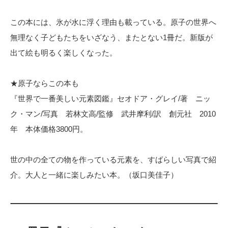
この本には、氷が水に浮く理由も載っている。原子の世界へ
無理なく子どもたちをいざなう、またとない1冊だ。新版が
出て絵も明るく楽しくなった。
★原子ならこの本も
『世界で一番美しい元素図鑑』セオドア・グレイ/著 ニッ
ク・マン/写真 若林文高/監修 武井摩利/訳 創元社 2010
年 本体価格3800円。
世の中の全ての物を作っている元素を、すばらしい写真で紹
介。大人と一緒に楽しみたい本。（坂口美佳子）