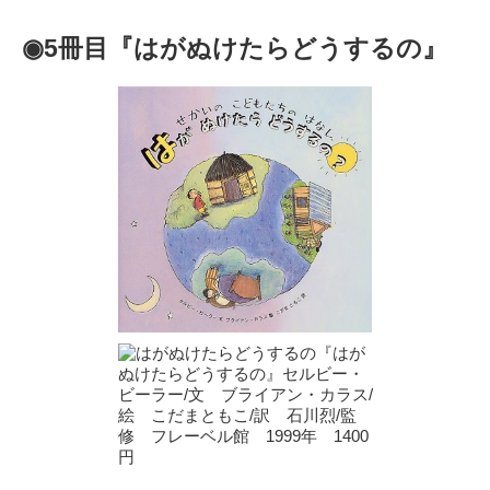
◉5冊目『はがぬけたらどうするの』
『はが
ぬけたらどうするの』セルビー・
ビーラー/文 ブライアン・カラス/
絵 こだまともこ/訳 石川烈/監
修 フレーベル館 1999年 1400
円