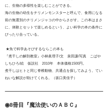
に、生物の多様性を楽しむことができる。
海の生物の幼生をチリメンモンスターと呼んで、食用になる
前の無選別のチリメンジャコの中からさがす。この本はまさ
に、体験とセットで楽しめるという、よい科学の本の条件に
ぴったり合っている。
★魚で科学あそびするならこの本も
『煮干しの解剖教室』小林眞理子/文 泉田謙/写真 こばや
しちひろ/絵 仮説社 2010年 本体価格1500円。
煮干しはヒトと同じ脊椎動物、共通点を探してみよう。てい
ねいな解説が助けてくれる。（坂口美佳子）
◉8冊目『魔法使いのＡＢＣ』