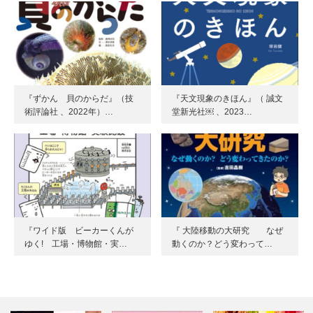
『ずかん 貝のからだ』（技
『天文現象のきほん』（ 誠文
術評論社 、2022年）…
堂新光社￼ 、2023…
『ワイド版 ビーカーくんが
『 大陸移動の大研究 なぜ
ゆく! 工場・博物館・実…
動くのか？どう変わって…