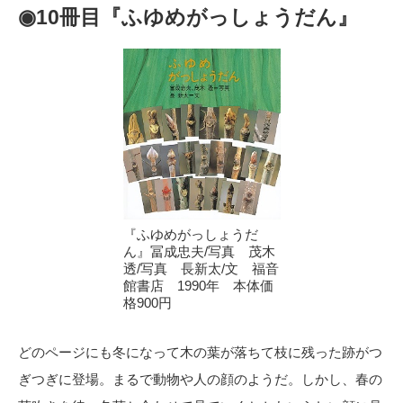
◉10冊目『ふゆめがっしょうだん』
『ふゆめがっしょうだ
ん』冨成忠夫/写真 茂木
透/写真 長新太/文 福音
館書店 1990年 本体価
格900円
どのページにも冬になって木の葉が落ちて枝に残った跡がつ
ぎつぎに登場。まるで動物や人の顔のようだ。しかし、春の