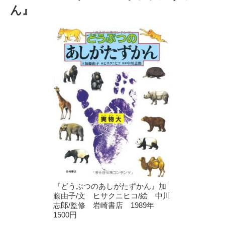
ん』
『どうぶつのあしがたずかん』加
藤由子/文 ヒサクニヒコ/絵 中川
志郎/監修 岩崎書店 1989年
1500円