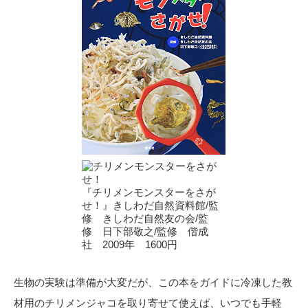
『チリメンモンスターをさが
せ！』きしわだ自然資料館/監
修 きしわだ自然友の会/監
修 日下部敬之/監修 偕成
社 2009年 1600円
生物の実験は準備が大変だが、この本をガイドに冷凍した教
材用のチリメンジャコを取り寄せて使えば、いつでも手軽