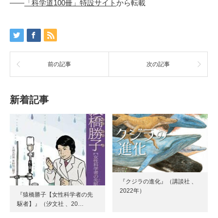
――
「科学道100冊」特設サイト
から転載
前の記事
次の記事
新着記事
『クジラの進化』（講談社 、
2022年）
『猿橋勝子【女性科学者の先
駆者】』（汐文社 、20…