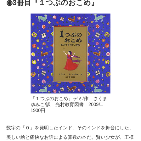
◉3冊目『１つぶのおこめ』
『１つぶのおこめ』デミ/作 さくま
ゆみこ/訳 光村教育図書 2009年
1900円
数字の「０」を発明したインド。そのインドを舞台にした、
美しい絵と痛快なお話による算数の本だ。賢い少女が、王様