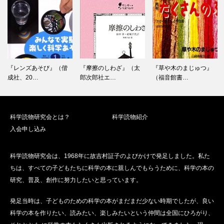
『摩擦のしわざ』（太
『草や木のまじゅつ』
『わたしのひかり』
郎次郎社エ…
（福音館書…
（評論社、2…
科学読物研究会とは？
科学読物紹介
入会申し込み
科学読物研究会は、1968年に故吉村証子のよびかけで発足しました。私た
ちは、すべての子どもたちに科学の本に親しんでもらうために、科学の本の
研究、普及、創作に努力したいと思っています。
発足当時は、子どものための科学の本がまだまだ少ない時期でしたが、良い
科学の本を作りたい、読みたい、楽しみたいという仲間は全国にひろがり、