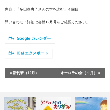
内容：「多田多恵子さんの本を読む」４回目
問い合わせ：詳細は会報12月号をご確認ください。
Google カレンダー
iCal エクスポート
イ
«
新刊研（12月）
オーロラの会（１月）
»
ベ
ン
ト
ナ
ビ
ゲ