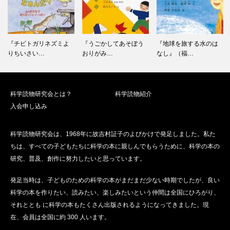
ー
シ
ョ
ン
『チビトガリネズミよ
『うごかしてあそぼう
『地球を旅する水のは
りちいさい…
おりがみ…
なし』（福…
科学読物研究会とは？
科学読物紹介
入会申し込み
科学読物研究会は、1968年に故吉村証子のよびかけで発足しました。私た
ちは、すべての子どもたちに科学の本に親しんでもらうために、科学の本の
研究、普及、創作に努力したいと思っています。
発足当時は、子どものための科学の本がまだまだ少ない時期でしたが、良い
科学の本を作りたい、読みたい、楽しみたいという仲間は全国にひろがり、
それととも に科学の本もたくさん出版されるようになってきました。現
在、会員は全国に約 300 人います。