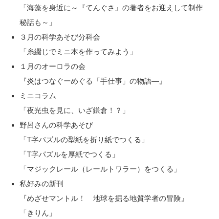
「海藻を身近に～『てんぐさ』の著者をお迎えして制作
秘話も～」
３月の科学あそび分科会
「糸綴じでミニ本を作ってみよう」
１月のオーロラの会
『炎はつなぐーめぐる「手仕事」の物語―』
ミニコラム
「夜光虫を見に、いざ鎌倉！？」
野呂さんの科学あそび
「T字パズルの型紙を折り紙でつくる」
「T字パズルを厚紙でつくる」
「マジックレール（レールトワラー）をつくる」
私好みの新刊
『めざせマントル！ 地球を掘る地質学者の冒険』
「きりん」