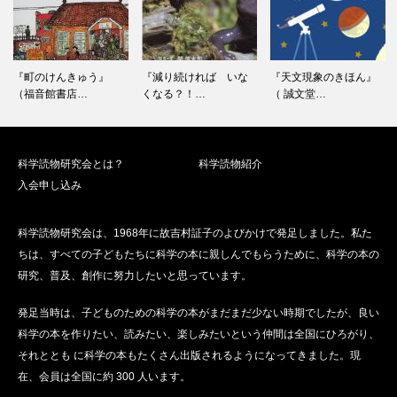
『町のけんきゅう』
『減り続ければ いな
『天文現象のきほん』
（福音館書店…
くなる？！…
（ 誠文堂…
科学読物研究会とは？
科学読物紹介
入会申し込み
科学読物研究会は、1968年に故吉村証子のよびかけで発足しました。私た
ちは、すべての子どもたちに科学の本に親しんでもらうために、科学の本の
研究、普及、創作に努力したいと思っています。
発足当時は、子どものための科学の本がまだまだ少ない時期でしたが、良い
科学の本を作りたい、読みたい、楽しみたいという仲間は全国にひろがり、
それととも に科学の本もたくさん出版されるようになってきました。現
在、会員は全国に約 300 人います。