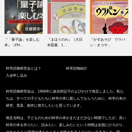
ゲ
ー
シ
ョ
ン
『「量子論」を楽しむ
『まほうのわ』（大日
『かずあそび ウラパ
本』（PH…
本図書、1…
ン・オコサ…
科学読物研究会とは？
科学読物紹介
入会申し込み
科学読物研究会は、1968年に故吉村証子のよびかけで発足しました。私た
ちは、すべての子どもたちに科学の本に親しんでもらうために、科学の本の
研究、普及、創作に努力したいと思っています。
発足当時は、子どものための科学の本がまだまだ少ない時期でしたが、良い
科学の本を作りたい、読みたい、楽しみたいという仲間は全国にひろがり、
それととも に科学の本もたくさん出版されるようになってきました。現