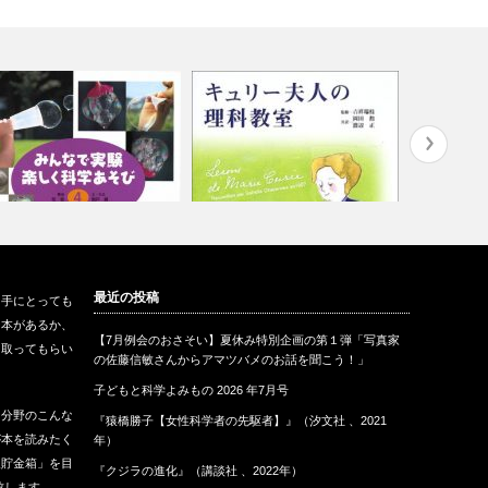
しゃぼんだま』（偕成社、
『キュリー夫人の理科教室』
『だまし絵
最近の投稿
も手にとっても
006）
（丸善株式会社…
書店、199
な本があるか、
【7月例会のおさそい】夏休み特別企画の第１弾「写真家
に取ってもらい
の佐藤信敏さんからアマツバメのお話を聞こう！」
子どもと科学よみもの 2026 年7月号
な分野のこんな
『猿橋勝子【女性科学者の先駆者】』（汐文社 、2021
が本を読みたく
年）
報貯金箱」を目
『クジラの進化』（講談社 、2022年）
致します。