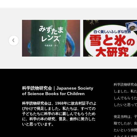
･え･ら書
『みずたまレンズ』（福音館書
『雪と氷の大研究』（PHP研
科学読物研究会
店、2008…
所、201…
科学読物研究会｜Japanese Society
しました。私
of Science Books for Children
しんでもらう
科学読物研究会は、1968年に故吉村証子のよ
したいと思っ
びかけで発足しました。私たちは、すべての
子どもたちに科学の本に親しんでもらうため
発足当時は、
に、科学の本の研究、普及、創作に努力した
期でしたが、
いと思っています。
たいという仲間
もたくさん出