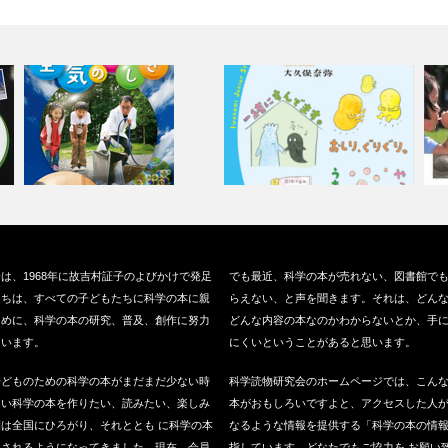
究
『 空気のふしぎ』（ 岩崎書店
『 サンゴは語る』（ 岩波書店
『
は、1968年に故吉村証子のよびかけで発足
でも最近、科学の本が売れない、図書館で
、202…
、202…
2
たちは、すべての子どもたちに科学の本に親
らえない、と声を聞きます。それは、どん
ために、科学の本の研究、普及、創作に努力
どんな内容の本なのかわからないとか、手
ています。
にくいということがあると思います。
子どものための科学の本がまだまだ少ない時
科学読物研究会のホームページでは、こん
良い科学の本を作りたい、読みたい、楽しみ
本がおもしろいですよと、アクセスした人
は全国にひろがり、それととも に科学の本
なるような情報を提供する「科学の本の情
版されるようになってきました。現在、会員
指しています。どなたでもご協力を お願い