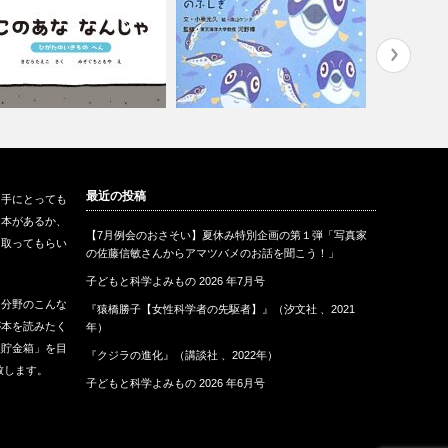
このあな なんじゃ ひがたの
『身近な魚のものがたり イワ
『世界一お
最近の投稿
も手にとっても
きものへ…
シ・サンマ・…
（ポプラ社
な本があるか、
【7月例会のおさそい】夏休み特別企画の第１弾「写真家
に取ってもらい
の佐藤信敏さんからアマツバメのお話を聞こう！」
子どもと科学よみもの 2026 年7月号
な分野のこんな
『猿橋勝子【女性科学者の先駆者】』（汐文社 、2021
が本を読みたく
年）
報貯金箱」を目
『クジラの進化』（講談社 、2022年）
致します。
子どもと科学よみもの 2026 年6月号