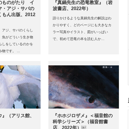
のものがたり イ
『真鍋先生の恐竜教室』（岩
マ・アジ・サバの
波書店、2022年）
もん出版、2012
語りかけるような真鍋先生の解説はわ
かりやすく、どのページにも大きなカ
、アジ、サバのくらし
ラー写真やイラスト、図がいっぱい
、魚がどういう生き物
で、初めて恐竜の本を読む人か…
らしをしているのかを
み物です。 …
ウ』（アリス館、
『ホホジロザメ』＜福音館の
科学シリーズ＞（福音館書
店、2022年）￼