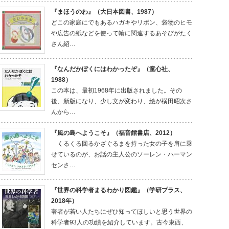
『まほうのわ』（大日本図書、1987）
どこの家庭にでもあるハガキやリボン、袋物のヒモ
や広告の紙などを使って輪に関連するあそびがたく
さん紹…
『なんだかぼくにはわかったぞ』（童心社、
1988）
この本は、最初1968年に出版されました。その
後、新版になり、少し文が変わり、絵が横田昭次さ
んから…
『風の島へようこそ』（福音館書店、2012）
くるくる回るかざぐるまを持った女の子を肩に乗
せているのが、お話の主人公のソーレン・ハーマン
センさ…
『世界の科学者まるわかり図鑑』（学研プラス、
2018年）
著者が若い人たちにぜひ知ってほしいと思う世界の
科学者93人の功績を紹介しています。古今東西、