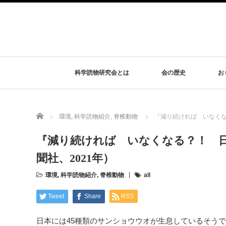
科学読物研究会とは
会の歴史
お
Home
環境
,
科学読物紹介
,
脊椎動物
『減り続ければ いなくな
『減り続ければ いなくなる？！ 
聞社、2021年）
環境
,
科学読物紹介
,
脊椎動物
all
Tweet
Share
RSS
日本には45種類のサンショウウオが生息しているそう