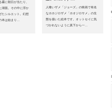
る霧に朝日が当たり、
人喰いザメ「ジョーズ」の映画で有名
た湖面。その中に浮か
なホホジロザメ「ホオジロサメ」の生
げたシルエット。幻想
態を描いた絵本です。オットセイに気
の本は始まり…
づかれないように真下から一…