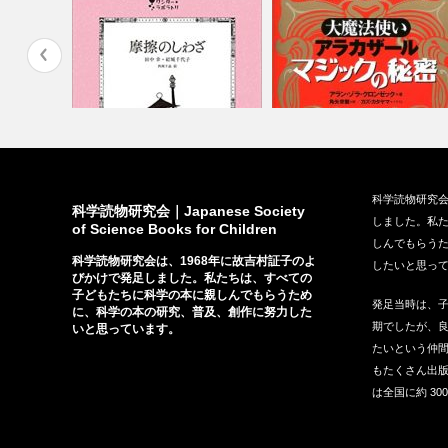
P研究所、
『摩擦のしわざ』（太郎次郎社
『大魔法使いアラカザール』
科学読物研究会
エディタス、…
（東京堂出版、…
科学読物研究会｜Japanese Society
しました。私
of Science Books for Children
しんでもらう
科学読物研究会は、1968年に故吉村証子のよ
したいと思っ
びかけで発足しました。私たちは、すべての
子どもたちに科学の本に親しんでもらうため
発足当時は、
に、科学の本の研究、普及、創作に努力した
期でしたが、
いと思っています。
たいという仲間
もたくさん出
は全国に約 30