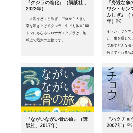
『クジラの進化』（講談社 、
『身近な魚
2022年）
ワシ・サン
ふしぎ』（く
大海を悠々と泳ぎ、巨体から大きな
年）￼
潮を噴き上げるクジラ。中でも体重160
イワシ、サンマ
トンにもなるシロナガスクジラは、地
と一生を通して
球上で最大の生物です。…
で海でどんな暮
教えてくれる読
『ながいながい骨の旅』（講
『ハクチョ
談社、2017年）
2007年）￼