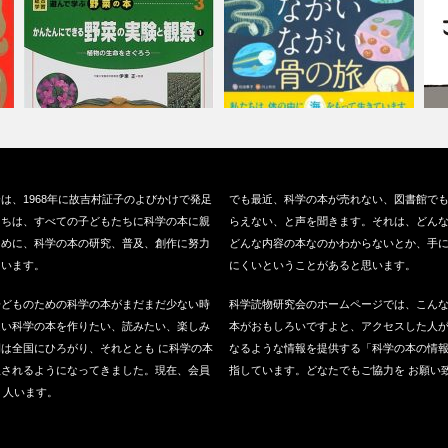
『かんたんにできる野菜の実験
『ながいながい骨の旅』（講談
『
は、1968年に故吉村証子のよびかけで発足
でも最近、科学の本が売れない、図書館で
と観察』（偕…
社、2017…
い
たちは、すべての子どもたちに科学の本に親
らえない、と声を聞きます。それは、どん
ために、科学の本の研究、普及、創作に努力
どんな内容の本なのかわからないとか、手
ています。
にくいということがあると思います。
子どものための科学の本がまだまだ少ない時
科学読物研究会のホームページでは、こん
良い科学の本を作りたい、読みたい、楽しみ
本がおもしろいですよと、アクセスした人
は全国にひろがり、それととも に科学の本
なるような情報を提供する「科学の本の情
版されるようになってきました。現在、会員
指しています。どなたでもご協力を お願い
0 人います。