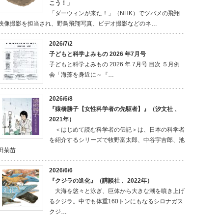
こう！」
「ダーウィンが来た！」（NHK）でツバメの飛翔
映像撮影を担当され、野鳥飛翔写真、ビデオ撮影などのネ…
2026/7/2
子どもと科学よみもの 2026 年7月号
子どもと科学よみもの 2026 年 7月号 目次 ５月例
会「海藻を身近に～『…
2026/6/8
『猿橋勝子【女性科学者の先駆者】』（汐文社 、
2021年）
＜はじめて読む科学者の伝記＞は、日本の科学者
を紹介するシリーズで牧野富太郎、中谷宇吉郎、池
田菊苗…
2026/6/6
『クジラの進化』（講談社 、2022年）
大海を悠々と泳ぎ、巨体から大きな潮を噴き上げ
るクジラ。中でも体重160トンにもなるシロナガス
クジ…