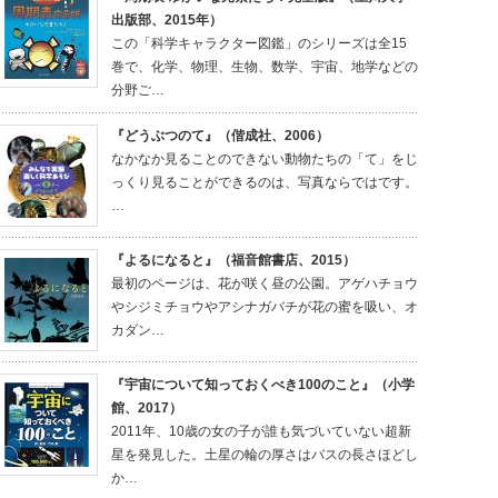
出版部、2015年）
この「科学キャラクター図鑑」のシリーズは全15
巻で、化学、物理、生物、数学、宇宙、地学などの
分野ご…
『どうぶつのて』（偕成社、2006）
なかなか見ることのできない動物たちの「て」をじ
っくり見ることができるのは、写真ならではです。
…
『よるになると』（福音館書店、2015）
最初のページは、花が咲く昼の公園。アゲハチョウ
やシジミチョウやアシナガバチが花の蜜を吸い、オ
カダン…
『宇宙について知っておくべき100のこと』（小学
館、2017）
2011年、10歳の女の子が誰も気づいていない超新
星を発見した。土星の輪の厚さはバスの長さほどし
か…