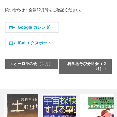
問い合わせ：会報12月号をご確認ください。
Google カレンダー
iCal エクスポート
イ
«
オーロラの会（１月）
科学あそび分科会（２
ベ
月）
»
ン
ト
ナ
ビ
ゲ
ー
シ