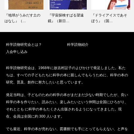
ョ
ン
『地球がうみだす土の
『宇宙探検すばる望遠
『ドライアイスであそ
はなし』（…
鏡』（新日…
ぼう』（国…
科学読物研究会とは？
科学読物紹介
入会申し込み
科学読物研究会は、1968年に故吉村証子のよびかけで発足しました。私た
ちは、すべての子どもたちに科学の本に親しんでもらうために、科学の本の
研究、普及、創作に努力したいと思っています。
発足当時は、子どものための科学の本がまだまだ少ない時期でしたが、良い
科学の本を作りたい、読みたい、楽しみたいという仲間は全国にひろがり、
それととも に科学の本もたくさん出版されるようになってきました。現
在、会員は全国に約 300 人います。
でも最近、科学の本が売れない、図書館でも手にとってもらえない、と声を