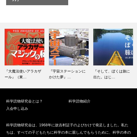
ン
ト
ナ
ビ
ゲ
ー
シ
ョ
ン
『大魔法使いアラカザ
『宇宙ステーションに
『そして、ぼくは旅に
ール』（東…
かけた夢』…
出た。はじ…
科学読物研究会とは？
科学読物紹介
入会申し込み
科学読物研究会は、1968年に故吉村証子のよびかけで発足しました。私た
ちは、すべての子どもたちに科学の本に親しんでもらうために、科学の本の