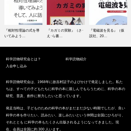
ー
シ
ョ
ン
『相対性理論の式を導
『カガミの実験』（さ･
『電磁波を見る』（仮
いてみよう…
え･ら書…
説社、20…
科学読物研究会とは？
科学読物紹介
入会申し込み
科学読物研究会は、1968年に故吉村証子のよびかけで発足しました。私た
ちは、すべての子どもたちに科学の本に親しんでもらうために、科学の本の
研究、普及、創作に努力したいと思っています。
発足当時は、子どものための科学の本がまだまだ少ない時期でしたが、良い
科学の本を作りたい、読みたい、楽しみたいという仲間は全国にひろがり、
それととも に科学の本もたくさん出版されるようになってきました。現
在、会員は全国に約 300 人います。