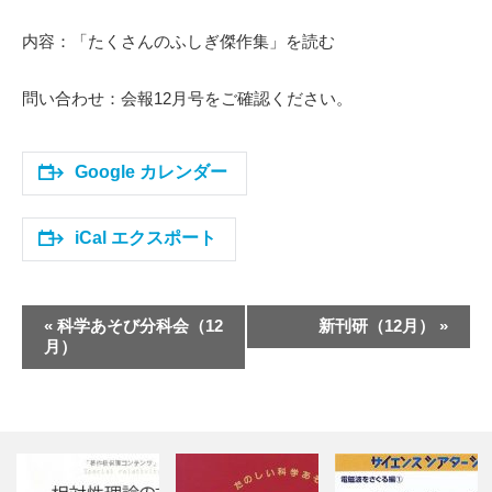
内容：「たくさんのふしぎ傑作集」を読む
問い合わせ：会報12月号をご確認ください。
Google カレンダー
iCal エクスポート
イ
«
科学あそび分科会（12
新刊研（12月）
»
ベ
月）
ン
ト
ナ
ビ
ゲ