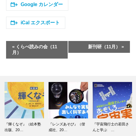
Google カレンダー
iCal エクスポート
イ
«
くらべ読みの会（11
新刊研（11月）
»
ベ
月）
ン
ト
ナ
ビ
ゲ
ー
シ
ョ
ン
『輝くなぞ』（絵本塾
『レンズあそび』（偕
『宇宙飛行士の若田さ
出版、20…
成社、20…
んと学ぶ …