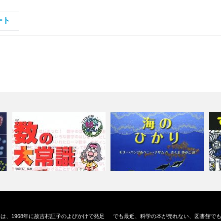
ート
細
『数の大常識』（ポプラ社、
『海のひかり』（評論社、
『
は、1968年に故吉村証子のよびかけで発足
でも最近、科学の本が売れない、図書館で
2006）
2014）
ん