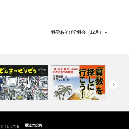
科学あそび分科会（12月）
»
でんきのビリビリ』（そうえ
『「算数」を探しに行こう！』
『不思議宇
最近の投稿
も手にとっても
社、201…
（新潮社、2…
（白楊社、