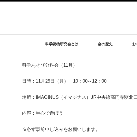
« イベント一覧
このイベントは終了しました。
科学あそび分科会（11月）
科学読物研究会とは
会の歴史
お
11月 25
10:00 AM
12:00 PM
@
–
科学あそび分科会（11月）
日時：11月25日（月） 10：00～12：00
場所：IMAGINUS（イマジナス）JR中央線高円寺駅北
内容：重心で遊ぼう
※必ず事前申し込みをお願いします。