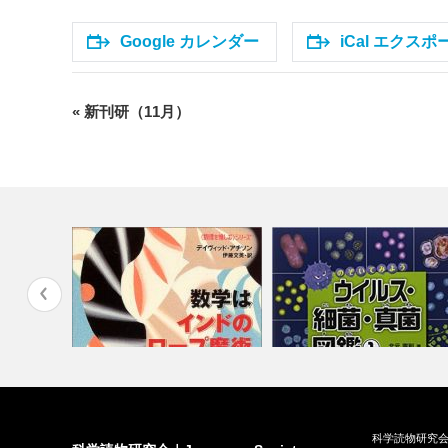
Google カレンダー
iCal エクスポ
«
新刊研（11月）
イ
ベ
ン
ト
ナ
ビ
ゲ
ー
シ
ョ
ン
なし』（岩
『数学はインドのロープ魔術を
『のぞいてみようウイルス・
科学読物研究会
解く』（早川…
菌・真菌図鑑…