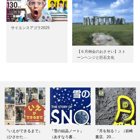
サイエンスアゴラ2025
【６月例会のおさそい】スト
ーンヘンジと巨石文化
『いえができるまで』
『雪の結晶ノート』
『月を知る！』（岩崎
（ひさかた…
（あすなろ書…
書店、20…