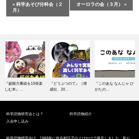
イ
«
科学あそび分科会（２
オーロラの会（３月）
»
ベ
月）
ン
ト
ナ
ビ
ゲ
ー
シ
ョ
ン
『超能力番組を10倍楽
『どうぶつのて』（偕
『このあな なんじゃ ひ
しむ本』…
成社、20…
がたの…
科学読物研究会とは？
科学読物紹介
入会申し込み
科学読物研究会は、1968年に故吉村証子のよびかけで発足しました。私た