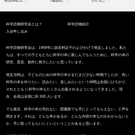
郎次郎社エ…
（仮説社、…
のいえ』…
科学読物研究会とは？
科学読物紹介
入会申し込み
科学読物研究会は、1968年に故吉村証子のよびかけで発足しました。私た
ちは、すべての子どもたちに科学の本に親しんでもらうために、科学の本の
研究、普及、創作に努力したいと思っています。
発足当時は、子どものための科学の本がまだまだ少ない時期でしたが、良い
科学の本を作りたい、読みたい、楽しみたいという仲間は全国にひろがり、
それととも に科学の本もたくさん出版されるようになってきました。現
在、会員は全国に約 300 人います。
でも最近、科学の本が売れない、図書館でも手にとってもらえない、と声を
聞きます。それは、どんな本があるか、どんな内容の本なのかわからないと
か、手に取ってもらいにくいということがあると思います。