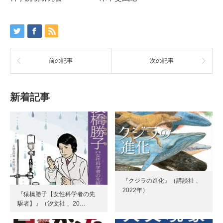
前の記事
次の記事
新着記事
『クジラの進化』（講談社 、
2022年）
『猿橋勝子【女性科学者の先
駆者】』（汐文社 、20…