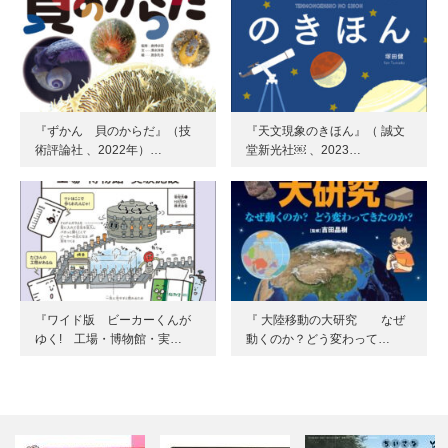
『ずかん 貝のからだ』（技
『天文現象のきほん』（ 誠文
術評論社 、2022年）…
堂新光社￼ 、2023…
『ワイド版 ビーカーくんが
『 大陸移動の大研究 なぜ
ゆく! 工場・博物館・実…
動くのか？どう変わって…