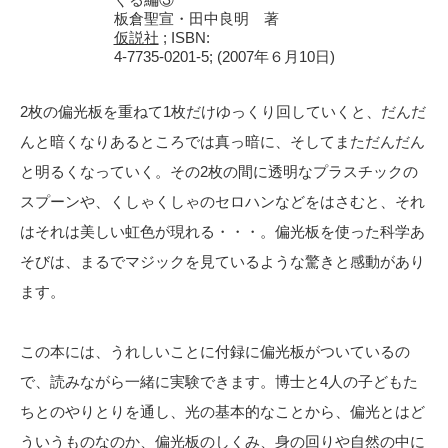
板倉聖宣・田中良明 著
仮説社
; ISBN:
4-7735-0201-5; (2007年６月10日)
2枚の偏光板を重ねて1枚だけゆっくり回していくと、だんだ
んと暗くなりあるところでは真っ暗に、そしてまただんだん
と明るくなっていく。その2枚の間に透明なプラスチックの
スプーンや、くしゃくしゃのセロハンなどをはさむと、それ
はそれは美しい虹色が現れる・・・。偏光板を使った科学あ
そびは、まるでマジックを見ているような驚きと感動があり
ます。
この本には、うれしいことに付録に偏光板がついているの
で、読みながら一緒に実験できます。博士と4人の子どもた
ちとのやりとりを通し、光の基本的なことから、偏光とはど
ういうものなのか、偏光板のしくみ、身の回りや自然の中に