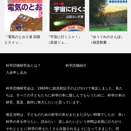
『電気のとおり道 回路
『宇宙に行くニャ！』
『ゆうぐれのさんぽ』
とスイッ…
（岩波ジュ…
（福音館書…
科学読物研究会とは？
科学読物紹介
入会申し込み
科学読物研究会は、1968年に故吉村証子のよびかけで発足しました。私た
ちは、すべての子どもたちに科学の本に親しんでもらうために、科学の本の
研究、普及、創作に努力したいと思っています。
発足当時は、子どものための科学の本がまだまだ少ない時期でしたが、良い
科学の本を作りたい、読みたい、楽しみたいという仲間は全国にひろがり、
それととも に科学の本もたくさん出版されるようになってきました。現