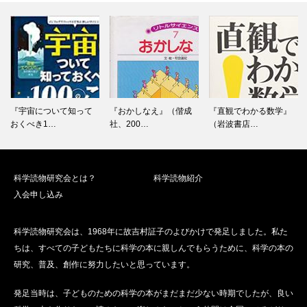
『宇宙について知って
『おかしなえ』（偕成
『直観でわかる数学』
おくべき1…
社、200…
（岩波書店…
科学読物研究会とは？
科学読物紹介
入会申し込み
科学読物研究会は、1968年に故吉村証子のよびかけで発足しました。私た
ちは、すべての子どもたちに科学の本に親しんでもらうために、科学の本の
研究、普及、創作に努力したいと思っています。
発足当時は、子どものための科学の本がまだまだ少ない時期でしたが、良い