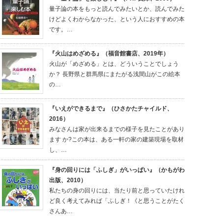
量子論の本をもっと読んでみたいとか、読んでみた
けどよくわからなかった、という人におすすめの本
です。…
『火山はめざめる』（福音館書店、2019年）
火山が「めざめる」とは、どういうことでしょう
か？ 長野県と群馬県にまたがる浅間山がこの絵本
の…
『いえができるまで』（ひさかたチャイルド、
2016）
みなさんは家が出来るまでの様子を見たことがあり
ます か?この本は、ある一軒の家の建築現場を取材
し、…
『身の回りには「ふしぎ」がいっぱい』（かもがわ
出版、2010）
私たちの身の回りには、当たり前と思っていたけれ
ど良く考えてみれば「ふしぎ！《と思うことがたく
さんあ…