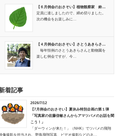
【６月例会のおさそい】植物観察家 鈴…
定員に達しましたので、締め切りました。
次の機会をお楽しみに…
【４月例会のおさそい】さとうあきらさ…
毎年恒例のさとうあきらさんと動物園を
楽しむ例会ですが、今…
新着記事
2026/7/12
【7月例会のおさそい】夏休み特別企画の第１弾
「写真家の佐藤信敏さんからアマツバメのお話を聞
こう！」
「ダーウィンが来た！」（NHK）でツバメの飛翔
映像撮影を担当され、野鳥飛翔写真、ビデオ撮影などのネ…