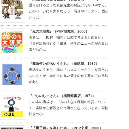
語りかけるような真鍋先生の解説はわかりやすく、
どのページにも大きなカラー写真やイラスト、図が
いっぱ…
『光の大研究』（PHP研究所、2006）
著者は、『図解「物理」は図で考えると面白い』
（青春出版社）や『最新 科学のニュースが面白い
ほどわか…
『魔法使いのあいうえお』（童話屋、1980）
表紙をめくると、赤い「ちゃんちゃんこ」を着たお
じいさんが、本の上に丸い筒をのせて眺めている絵
があり…
『ごむのじっけん』（福音館書店、1971）
この本の構成は、ゴムの主な４種類の性質につい
て、実験から解説という流れになっています。実験
好きの小…
『「量子論」を楽しむ本』（PHP文庫、2000）