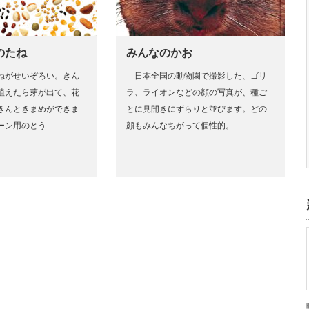
のたね
みんなのかお
ねがせいぞろい。きん
日本全国の動物園で撮影した、ゴリ
植えたら芽が出て、花
ラ、ライオンなどの顔の写真が、種ご
きんときまめができま
とに見開きにずらりと並びます。どの
ーン用のとう…
顔もみんなちがって個性的。…