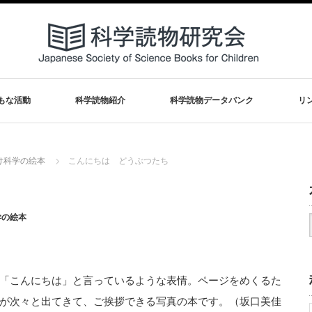
もな活動
科学読物紹介
科学読物データバンク
リ
け科学の絵本
こんにちは どうぶつたち
学の絵本
「こんにちは」と言っているような表情。ページをめくるた
が次々と出てきて、ご挨拶できる写真の本です。（坂口美佳