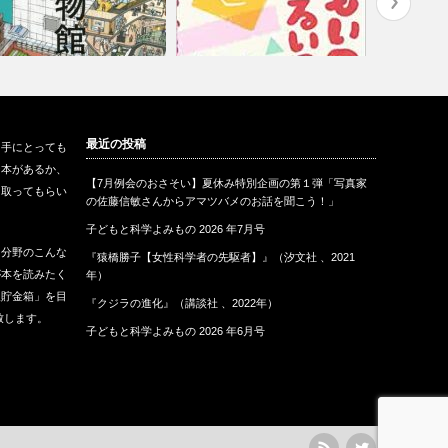
博物館の一日』（講談社、
『おもいの？かるいの？物理の
『土のコレ
最近の投稿
も手にとっても
012）
絵本』（数研…
ベル館、2
な本があるか、
【7月例会のおさそい】夏休み特別企画の第１弾「写真家
に取ってもらい
の佐藤信敏さんからアマツバメのお話を聞こう！」
子どもと科学よみもの 2026 年7月号
な分野のこんな
『猿橋勝子【女性科学者の先駆者】』（汐文社 、2021
が本を読みたく
年）
報貯金箱」を目
『クジラの進化』（講談社 、2022年）
致します。
子どもと科学よみもの 2026 年6月号
rss
Twitter