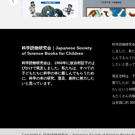
（さ･え･
『コマの力学』（仮説社、
『新聞紙の実験』（さ・え・
科学読物研究会
2005）
書房、199…
科学読物研究会｜Japanese Society
しました。私
of Science Books for Children
しんでもらう
科学読物研究会は、1968年に故吉村証子のよ
したいと思っ
びかけで発足しました。私たちは、すべての
子どもたちに科学の本に親しんでもらうため
発足当時は、
に、科学の本の研究、普及、創作に努力した
期でしたが、
いと思っています。
たいという仲間
もたくさん出
は全国に約 30