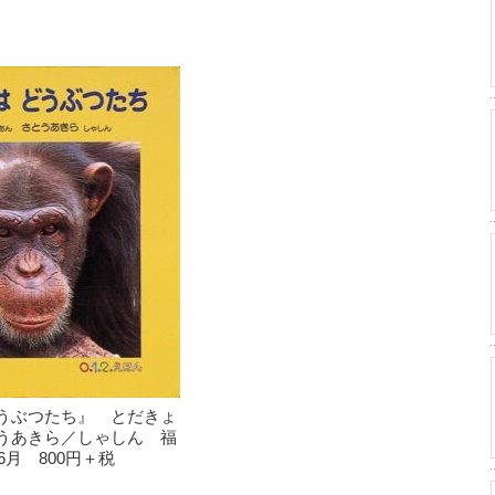
うぶつたち』 とだきょ
うあきら／しゃしん 福
6月 800円＋税