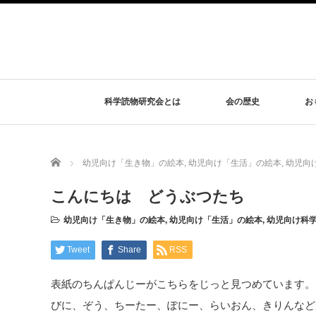
科学読物研究会とは
会の歴史
お
Home
幼児向け「生き物」の絵本
,
幼児向け「生活」の絵本
,
幼児向
こんにちは どうぶつたち
幼児向け「生き物」の絵本
,
幼児向け「生活」の絵本
,
幼児向け科
Tweet
Share
RSS
表紙のちんぱんじーがこちらをじっと見つめています。
びに、ぞう、ちーたー、ぽにー、らいおん、きりんなど