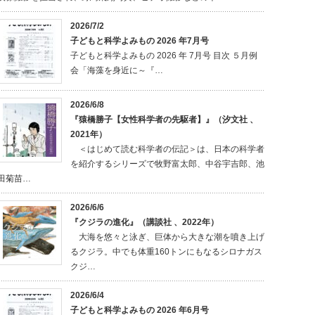
2026/7/2
子どもと科学よみもの 2026 年7月号
子どもと科学よみもの 2026 年 7月号 目次 ５月例
会「海藻を身近に～『…
2026/6/8
『猿橋勝子【女性科学者の先駆者】』（汐文社 、
2021年）
＜はじめて読む科学者の伝記＞は、日本の科学者
を紹介するシリーズで牧野富太郎、中谷宇吉郎、池
田菊苗…
2026/6/6
『クジラの進化』（講談社 、2022年）
大海を悠々と泳ぎ、巨体から大きな潮を噴き上げ
るクジラ。中でも体重160トンにもなるシロナガス
クジ…
2026/6/4
子どもと科学よみもの 2026 年6月号