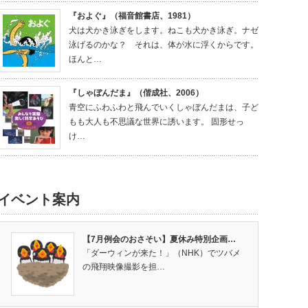
『およぐ』（福音館書店、1981）
犬は犬かき泳ぎをします。ねこも犬かき泳ぎ。ナゼ
泳げるのかな？ それは、体が水に浮くからです。
ほんと…
『しゃぼんだま』（偕成社、2006）
青空にふわふわと飛んでいくしゃぼんだまは、子ど
もも大人も不思議な世界に誘います。 固形せっ
け…
イベント案内
【7月例会のおさそい】夏休み特別企画…
「ダーウィンが来た！」（NHK）でツバメ
の飛翔映像撮影を担…