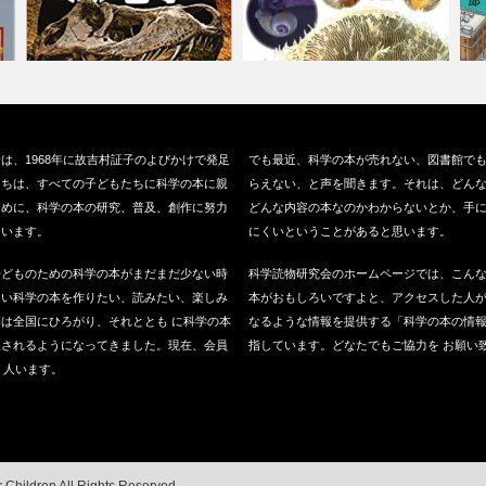
ら
『恐竜学』（学研プラス、
『ずかん 貝のからだ』（技術
『
は、1968年に故吉村証子のよびかけで発足
でも最近、科学の本が売れない、図書館で
2020）
評論社 、2…
2
たちは、すべての子どもたちに科学の本に親
らえない、と声を聞きます。それは、どん
ために、科学の本の研究、普及、創作に努力
どんな内容の本なのかわからないとか、手
ています。
にくいということがあると思います。
子どものための科学の本がまだまだ少ない時
科学読物研究会のホームページでは、こん
良い科学の本を作りたい、読みたい、楽しみ
本がおもしろいですよと、アクセスした人
は全国にひろがり、それととも に科学の本
なるような情報を提供する「科学の本の情
版されるようになってきました。現在、会員
指しています。どなたでもご協力を お願い
0 人います。