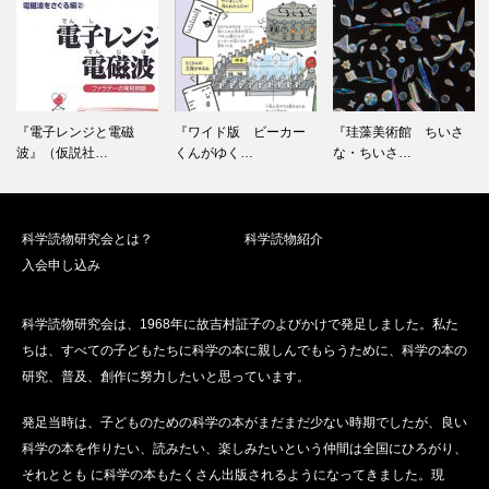
『電子レンジと電磁
『ワイド版 ビーカー
『珪藻美術館 ちいさ
波』（仮説社…
くんがゆく…
な・ちいさ…
科学読物研究会とは？
科学読物紹介
入会申し込み
科学読物研究会は、1968年に故吉村証子のよびかけで発足しました。私た
ちは、すべての子どもたちに科学の本に親しんでもらうために、科学の本の
研究、普及、創作に努力したいと思っています。
発足当時は、子どものための科学の本がまだまだ少ない時期でしたが、良い
科学の本を作りたい、読みたい、楽しみたいという仲間は全国にひろがり、
それととも に科学の本もたくさん出版されるようになってきました。現