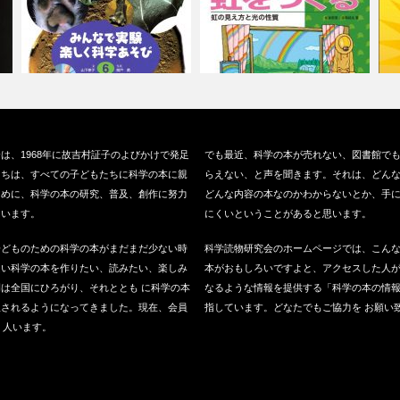
い
『どうぶつのて』（偕成社、
『虹をつくる』（小峰書店、
『
は、1968年に故吉村証子のよびかけで発足
でも最近、科学の本が売れない、図書館で
2006）
2014）
店
たちは、すべての子どもたちに科学の本に親
らえない、と声を聞きます。それは、どん
ために、科学の本の研究、普及、創作に努力
どんな内容の本なのかわからないとか、手
ています。
にくいということがあると思います。
子どものための科学の本がまだまだ少ない時
科学読物研究会のホームページでは、こん
良い科学の本を作りたい、読みたい、楽しみ
本がおもしろいですよと、アクセスした人
は全国にひろがり、それととも に科学の本
なるような情報を提供する「科学の本の情
版されるようになってきました。現在、会員
指しています。どなたでもご協力を お願い
0 人います。