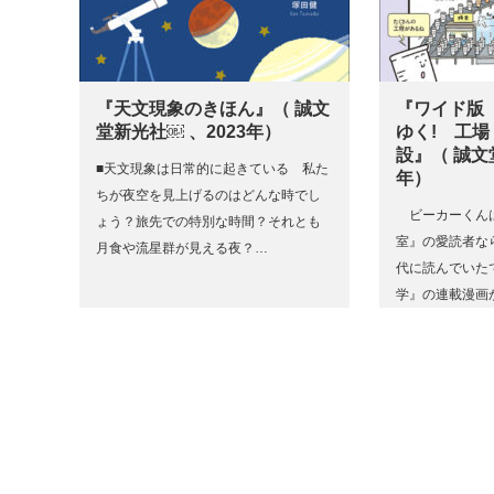
『天文現象のきほん』（ 誠文
『ワイド版
堂新光社￼ 、2023年）
ゆく! 工
設』（ 誠文
■天文現象は日常的に起きている 私た
年）
ちが夜空を見上げるのはどんな時でし
ビーカーくん
ょう？旅先での特別な時間？それとも
室』の愛読者な
月食や流星群が見える夜？…
代に読んでいた
学』の連載漫画