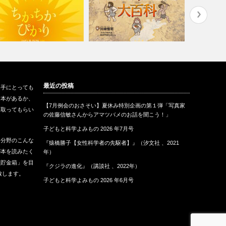
ちかちかぴかり』（福音館書
『 人類の進化大百科』（ 偕成
『 大陸移
最近の投稿
も手にとっても
、2013…
社 、2…
動くのか？
な本があるか、
【7月例会のおさそい】夏休み特別企画の第１弾「写真家
に取ってもらい
の佐藤信敏さんからアマツバメのお話を聞こう！」
子どもと科学よみもの 2026 年7月号
な分野のこんな
『猿橋勝子【女性科学者の先駆者】』（汐文社 、2021
が本を読みたく
年）
報貯金箱」を目
『クジラの進化』（講談社 、2022年）
致します。
子どもと科学よみもの 2026 年6月号