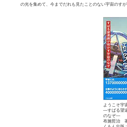
の光を集めて、今までだれも見たことのない宇宙のすが
ようこそ宇
—すばる望
のなぞ—
布施哲治 
くもん出版
;