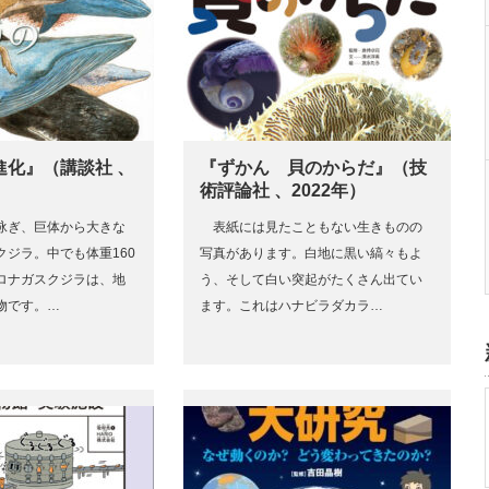
進化』（講談社 、
『ずかん 貝のからだ』（技
術評論社 、2022年）
泳ぎ、巨体から大きな
表紙には見たこともない生きものの
クジラ。中でも体重160
写真があります。白地に黒い縞々もよ
ロナガスクジラは、地
う、そして白い突起がたくさん出てい
物です。…
ます。これはハナビラダカラ…