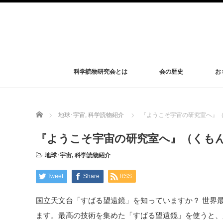
科学読物研究会とは
会の歴史
お
Home
地球･宇宙
,
科学読物紹介
『ようこそ宇宙の研究室へ』（
『ようこそ宇宙の研究室へ』（くもん出
地球･宇宙
,
科学読物紹介
Tweet
Share
RSS
国立天文台「すばる望遠鏡」を知っていますか？ 世界
ます。最高の技術を集めた「すばる望遠鏡」を使うと、