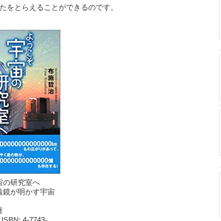
たをとらえることができるのです。
宙の研究室へ
遠鏡が明かす宇宙
著
 ISBN: 4-7743-