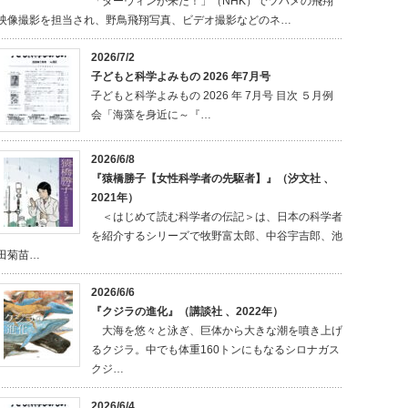
「ダーウィンが来た！」（NHK）でツバメの飛翔
映像撮影を担当され、野鳥飛翔写真、ビデオ撮影などのネ…
2026/7/2
子どもと科学よみもの 2026 年7月号
子どもと科学よみもの 2026 年 7月号 目次 ５月例
会「海藻を身近に～『…
2026/6/8
『猿橋勝子【女性科学者の先駆者】』（汐文社 、
2021年）
＜はじめて読む科学者の伝記＞は、日本の科学者
を紹介するシリーズで牧野富太郎、中谷宇吉郎、池
田菊苗…
2026/6/6
『クジラの進化』（講談社 、2022年）
大海を悠々と泳ぎ、巨体から大きな潮を噴き上げ
るクジラ。中でも体重160トンにもなるシロナガス
クジ…
2026/6/4