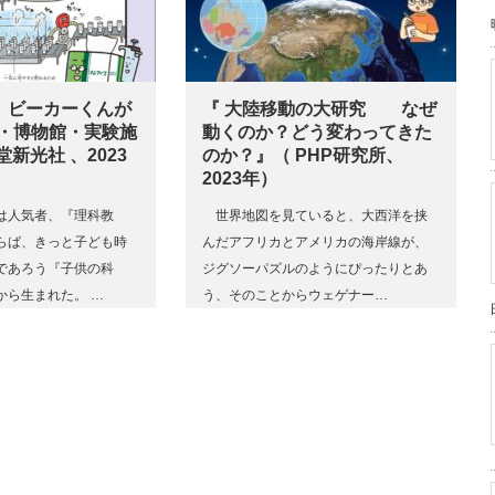
 ビーカーくんが
『 大陸移動の大研究 なぜ
場・博物館・実験施
動くのか？どう変わってきた
堂新光社 、2023
のか？』（ PHP研究所、
2023年）
は人気者、『理科教
世界地図を見ていると、大西洋を挟
らば、きっと子ども時
んだアフリカとアメリカの海岸線が、
であろう『子供の科
ジグソーパズルのようにぴったりとあ
から生まれた。 …
う、そのことからウェゲナー…