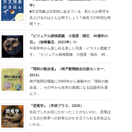
年）
■天文現象は日常的に起きている 私たちが夜空を
見上げるのはどんな時でしょう？旅先での特別な時
間？そ…
『ビジュアル探検図鑑 小惑星・隕石 46億年の
石』（岩崎書店、2023年）￼
中高学年から楽しめる美しい写真・イラスト図鑑で
す。 『ビジュアル探検図鑑 小惑星・隕石 46…
『理科の散歩道』（神戸新聞総合出版センター、
2014）
神戸新聞日曜版に2000年から連載中の「理科の散
歩道」。その中から化学の基礎になる話題90を選
んで…
『恐竜学』（学研プラス、2020）
化石でしかお目にかかったことがないのに、恐竜ほ
ど太古の世界への好奇心がかき立てられる存在はな
いかも…