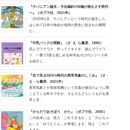
『チバニアン誕生：方位磁針のN極が南をさす時代
へ』（ポプラ社、2021年）
「2020年1月、チバニアンという時代が誕生した。
はじめて日本の地名が地球の歴史に刻まれた瞬間
だ」…
『牛乳パックの実験』（さ･え･ら書房、1996）
読んでワクワク、作ってドキドキ、遊んでワイワ
イ、一冊で3度も楽しめる科学あそびのシリーズ本
を紹介し…
『目で見るSDG’s時代の異常気象のしくみ』（さ・
え・ら書房、2021年）
異常気象とか気候危機という言葉が連日のように聞
こえてくる昨今ですが、そもそもどういうものを異
常と言…
『からだであそぼう かた』（ポプラ社、2005）
この絵本には、怪人「これできるか」と「のんちゃ
ん」と「ゆうたくん」が登場します。怪人「これで