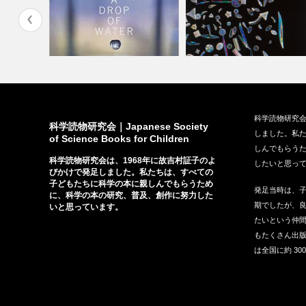
』（そうえ
『ひとしずくの水』（あすなろ
『珪藻美術館 ちいさな・ち
科学読物研究会
書房、199…
さな・ガラス…
科学読物研究会｜Japanese Society
しました。私
of Science Books for Children
しんでもらう
科学読物研究会は、1968年に故吉村証子のよ
したいと思っ
びかけで発足しました。私たちは、すべての
子どもたちに科学の本に親しんでもらうため
発足当時は、
に、科学の本の研究、普及、創作に努力した
期でしたが、
いと思っています。
たいという仲間
もたくさん出
は全国に約 30