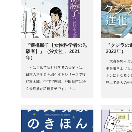
『猿橋勝子【女性科学者の先
『クジラの
駆者】』（汐文社 、2021
2022年）
年）
大海を悠々と
＜はじめて読む科学者の伝記＞は、
潮を噴き上げる
日本の科学者を紹介するシリーズで牧
トンにもなるシ
野富太郎、中谷宇吉郎、池田菊苗に続
球上で最大の生
く最終巻が猿橋勝子です。『…