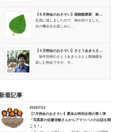
【６月例会のおさそい】植物観察家 鈴…
定員に達しましたので、締め切りました。
次の機会をお楽しみに…
【４月例会のおさそい】さとうあきらさ…
毎年恒例のさとうあきらさんと動物園を
楽しむ例会ですが、今…
新着記事
2026/7/12
【7月例会のおさそい】夏休み特別企画の第１弾
「写真家の佐藤信敏さんからアマツバメのお話を聞
こう！」