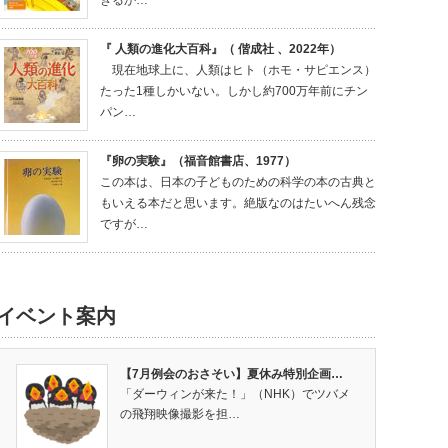
きるか…
『 人類の進化大百科』（ 偕成社 、2022年）
現在地球上に、人類はヒト（ホモ・サピエンス）
たった1種しかいない。しかし約700万年前にチン
パン…
『卵の実験』（福音館書店、1977）
この本は、日本の子どものための科学の本の古典と
もいえる本だと思います。絶版なのはたいへん残念
ですが…
イベント案内
【7月例会のおさそい】夏休み特別企画…
「ダーウィンが来た！」（NHK）でツバメ
の飛翔映像撮影を担…