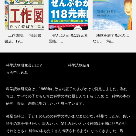
『工作図鑑』（福音館
『ぜんぶわかる118元素
『地球を旅する水のは
書店、19…
図鑑』…
なし』（福…
科学読物研究会とは？
科学読物紹介
入会申し込み
科学読物研究会は、1968年に故吉村証子のよびかけで発足しました。私た
ちは、すべての子どもたちに科学の本に親しんでもらうために、科学の本の
研究、普及、創作に努力したいと思っています。
発足当時は、子どものための科学の本がまだまだ少ない時期でしたが、良い
科学の本を作りたい、読みたい、楽しみたいという仲間は全国にひろがり、
それととも に科学の本もたくさん出版されるようになってきました。現