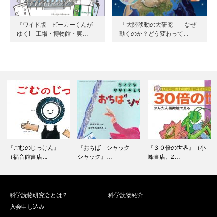
『ワイド版 ビーカーくんが
『 大陸移動の大研究 なぜ
ゆく! 工場・博物館・実…
動くのか？どう変わって…
『ごむのじっけん』
『おちば シャック
『３０倍の世界』（小
（福音館書店…
シャック』…
峰書店、2…
科学読物研究会とは？
科学読物紹介
入会申し込み