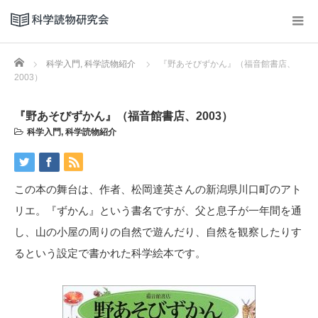
Home
科学入門
,
科学読物紹介
『野あそびずかん』（福音館書店、
2003）
『野あそびずかん』（福音館書店、2003）
科学入門
,
科学読物紹介
この本の舞台は、作者、松岡達英さんの新潟県川口町のアト
リエ。『ずかん』という書名ですが、父と息子が一年間を通
し、山の小屋の周りの自然で遊んだり、自然を観察したりす
るという設定で書かれた科学絵本です。