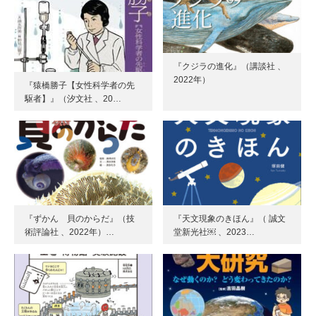
『クジラの進化』（講談社 、
2022年）
『猿橋勝子【女性科学者の先
駆者】』（汐文社 、20…
『ずかん 貝のからだ』（技
『天文現象のきほん』（ 誠文
術評論社 、2022年）…
堂新光社￼ 、2023…