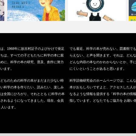
大
『地球を旅する水のはなし』
『ごむのじっけん』（福音館書
『
は、1968年に故吉村証子のよびかけで発足
でも最近、科学の本が売れない、図書館で
（福音館書店、…
店、1971…
社
たちは、すべての子どもたちに科学の本に親
らえない、と声を聞きます。それは、どん
ために、科学の本の研究、普及、創作に努力
どんな内容の本なのかわからないとか、手
ています。
にくいということがあると思います。
子どものための科学の本がまだまだ少ない時
科学読物研究会のホームページでは、こん
良い科学の本を作りたい、読みたい、楽しみ
本がおもしろいですよと、アクセスした人
は全国にひろがり、それととも に科学の本
なるような情報を提供する「科学の本の情
版されるようになってきました。現在、会員
指しています。どなたでもご協力を お願い
0 人います。