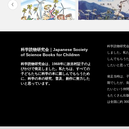
』（偕成
『風の島へようこそ』（福音館
『どんな草でも紙になる』（
科学読物研究会
書店、201…
日本図書、1…
科学読物研究会｜Japanese Society
しました。私
of Science Books for Children
しんでもらう
科学読物研究会は、1968年に故吉村証子のよ
したいと思っ
びかけで発足しました。私たちは、すべての
子どもたちに科学の本に親しんでもらうため
発足当時は、
に、科学の本の研究、普及、創作に努力した
期でしたが、
いと思っています。
たいという仲間
もたくさん出
は全国に約 30