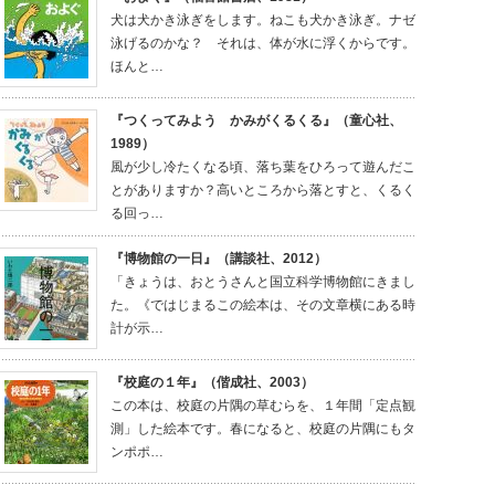
犬は犬かき泳ぎをします。ねこも犬かき泳ぎ。ナゼ
泳げるのかな？ それは、体が水に浮くからです。
ほんと…
『つくってみよう かみがくるくる』（童心社、
1989）
風が少し冷たくなる頃、落ち葉をひろって遊んだこ
とがありますか？高いところから落とすと、くるく
る回っ…
『博物館の一日』（講談社、2012）
「きょうは、おとうさんと国立科学博物館にきまし
た。《ではじまるこの絵本は、その文章横にある時
計が示…
『校庭の１年』（偕成社、2003）
この本は、校庭の片隅の草むらを、１年間「定点観
測」した絵本です。春になると、校庭の片隅にもタ
ンポポ…