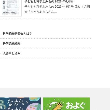
子どもと科学よみもの 2026 年6月号
子どもと科学よみもの 2026 年 6月号 目次 ４月例
会「さとうあきらさん…
科学読物研究会とは？
科学読物紹介
入会申し込み