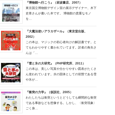
『博物館へ行こう』（岩波書店、2007）
東京国立博物館デザイン室の展示デザイナー、木下
史青さんが書いた本です。 博物館の貴重なモノ
を…
『大魔法使いアラカザール』（東京堂出版、
2002）
この本は、マジックの初心者向けの解説書です。と
てもわかりやすく書かれていてます。訳者の角矢さ
んは「…
『雪と氷の大研究』（PHP研究所、2011）
この本は、美しい写真や分かりやすい図表がたくさ
ん使われています。水の固体としての状態である雪
や氷が…
『衝突の力学』（仮説社、2005）
わたしたちは衝突というとどうしても瞬間的な衝突
である事故などを想像する。しかし、〈衝突現象〉
ごく身…