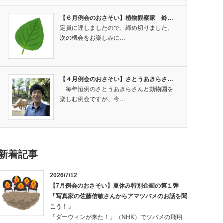
【６月例会のおさそい】植物観察家 鈴…
定員に達しましたので、締め切りました。
次の機会をお楽しみに…
【４月例会のおさそい】さとうあきらさ…
毎年恒例のさとうあきらさんと動物園を
楽しむ例会ですが、今…
新着記事
2026/7/12
【7月例会のおさそい】夏休み特別企画の第１弾
「写真家の佐藤信敏さんからアマツバメのお話を聞
こう！」
「ダーウィンが来た！」（NHK）でツバメの飛翔