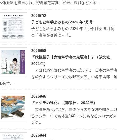
映像撮影を担当され、野鳥飛翔写真、ビデオ撮影などのネ…
2026/7/2
子どもと科学よみもの 2026 年7月号
子どもと科学よみもの 2026 年 7月号 目次 ５月例
会「海藻を身近に～『…
2026/6/8
『猿橋勝子【女性科学者の先駆者】』（汐文社 、
2021年）
＜はじめて読む科学者の伝記＞は、日本の科学者
を紹介するシリーズで牧野富太郎、中谷宇吉郎、池
田菊苗…
2026/6/6
『クジラの進化』（講談社 、2022年）
大海を悠々と泳ぎ、巨体から大きな潮を噴き上げ
るクジラ。中でも体重160トンにもなるシロナガス
クジ…
2026/6/4