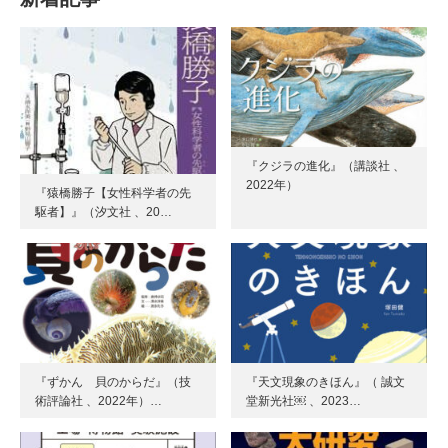
『クジラの進化』（講談社 、
2022年）
『猿橋勝子【女性科学者の先
駆者】』（汐文社 、20…
『ずかん 貝のからだ』（技
『天文現象のきほん』（ 誠文
術評論社 、2022年）…
堂新光社￼ 、2023…