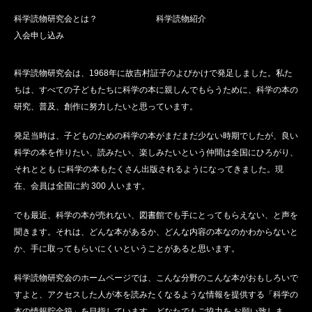
科学読物研究会とは？
科学読物紹介
入会申し込み
科学読物研究会は、1968年に故吉村証子のよびかけで発足しました。私た
ちは、すべての子どもたちに科学の本に親しんでもらうために、科学の本の
研究、普及、創作に努力したいと思っています。
発足当時は、子どものための科学の本がまだまだ少ない時期でしたが、良い
科学の本を作りたい、読みたい、楽しみたいという仲間は全国にひろがり、
それととも に科学の本もたくさん出版されるようになってきました。現
在、会員は全国に約 300 人います。
でも最近、科学の本が売れない、図書館でも手にとってもらえない、と声を
聞きます。それは、どんな本があるか、どんな内容の本なのかわからないと
か、手に取ってもらいにくいということがあると思います。
科学読物研究会のホームページでは、こんな分野のこんな本がおもしろいで
すよと、アクセスした人が本を読みたくなるような情報を提供する「科学の
本の情報貯金箱」を目指しています。どなたでもご協力を お願い致しま