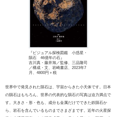
『ビジュアル探検図鑑 小惑星・
隕石 46億年の石』
吉川真・藤井旭／監修、三品隆司
／構成・文、岩崎書店、2023年7
月、4800円＋税
世界中で発見された隕石は、宇宙からきた小天体です。日本
の隕石はもちろん、世界の代表的な隕石の写真は迫力満点で
す。大きさ・形・色も、成分も金属だけでできた鉄隕石か
ら、岩石を含んでいるものまでさまざまです。近年の火星探