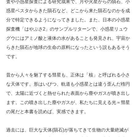
査や小惑星探査による研究成果で、月や火星からの隕石、小
惑星ベスタからきた隕石など、どこから来た隕石なのかを成
分で特定できるようになってきました。また、日本の小惑星
探査機「はやぶさ2」のサンプルリターンで、小惑星リュウ
グウにはアミノ酸と液体の水があることも発見され、宇宙か
らきた隕石が地球の生命の原料になったという説もあるそう
です。
昔から人々を魅了する彗星も、正体は「核」と呼ばれる小さ
な天体です。形はいびつ、軌道も小惑星とは違う歪んだ楕円
で、太陽に近づくと熱せられた表面から塵やガスが噴き出し
ます。この噴き出した塵やガスが、私たちに見える光＝彗星
の尾だと本書を読めば、実感できます。
過去には、巨大な天体(隕石)が落ちてきて生物の大量絶滅が