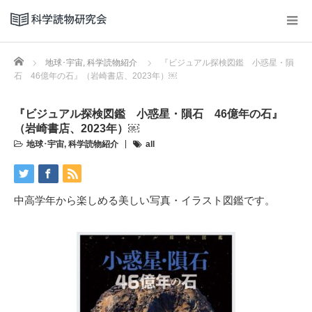
Home
地球･宇宙
,
科学読物紹介
『ビジュアル探検図鑑 小惑星・隕
石 46億年の石』（岩崎書店、2023年）￼
『ビジュアル探検図鑑 小惑星・隕石 46億年の石』
（岩崎書店、2023年）￼
地球･宇宙
,
科学読物紹介
all
中高学年から楽しめる美しい写真・イラスト図鑑です。