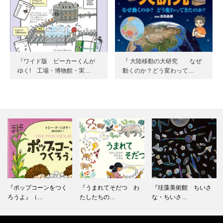
『ワイド版 ビーカーくんが
『 大陸移動の大研究 なぜ
ゆく! 工場・博物館・実…
動くのか？どう変わって…
『ポップコーンをつく
『うまれてそだつ わ
『珪藻美術館 ちいさ
ろうよ』（…
たしたちの…
な・ちいさ…