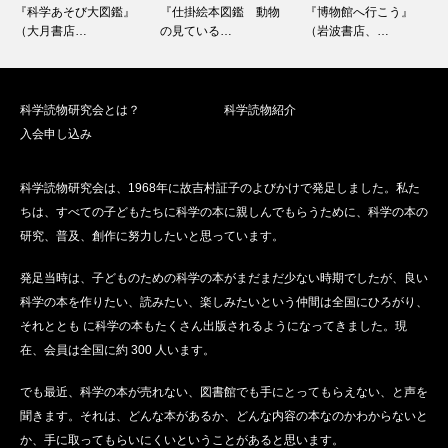
『科学あそび大図鑑』
『仕掛絵本図鑑 動物
『博物館へ行こう』
（大月書店…
の見ている…
（岩波書店、…
科学読物研究会とは？
科学読物紹介
入会申し込み
科学読物研究会は、1968年に故吉村証子のよびかけで発足しました。私た
ちは、すべての子どもたちに科学の本に親しんでもらうために、科学の本の
研究、普及、創作に努力したいと思っています。
発足当時は、子どものための科学の本がまだまだ少ない時期でしたが、良い
科学の本を作りたい、読みたい、楽しみたいという仲間は全国にひろがり、
それととも に科学の本もたくさん出版されるようになってきました。現
在、会員は全国に約 300 人います。
でも最近、科学の本が売れない、図書館でも手にとってもらえない、と声を
聞きます。それは、どんな本があるか、どんな内容の本なのかわからないと
か、手に取ってもらいにくいということがあると思います。