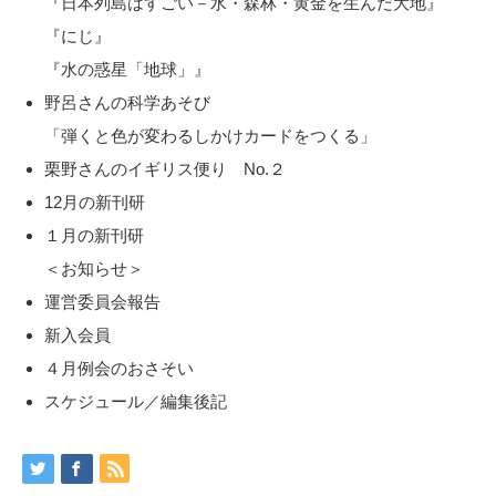
『日本列島はすごい－水・森林・黄金を生んだ大地』
『にじ』
『水の惑星「地球」』
野呂さんの科学あそび
「弾くと色が変わるしかけカードをつくる」
栗野さんのイギリス便り No.２
12月の新刊研
１月の新刊研
＜お知らせ＞
運営委員会報告
新入会員
４月例会のおさそい
スケジュール／編集後記