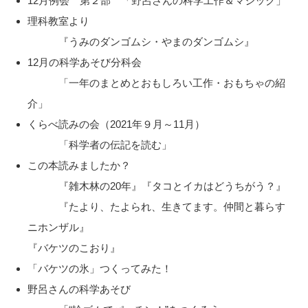
12月例会 第２部 「野呂さんの科学工作＆マジック」
理科教室より
『うみのダンゴムシ・やまのダンゴムシ』
12月の科学あそび分科会
「一年のまとめとおもしろい工作・おもちゃの紹
介」
くらべ読みの会（2021年９月～11月）
「科学者の伝記を読む」
この本読みましたか？
『雑木林の20年』『タコとイカはどうちがう？』
『たより、たよられ、生きてます。仲間と暮らす
ニホンザル』
『バケツのこおり』
「バケツの氷」つくってみた！
野呂さんの科学あそび