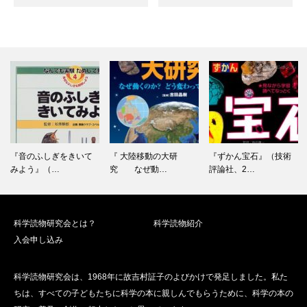
『音のふしぎをきいて
『 大陸移動の大研
『ずかん宝石』（技術
みよう』（…
究 なぜ動…
評論社、2…
科学読物研究会とは？
科学読物紹介
入会申し込み
科学読物研究会は、1968年に故吉村証子のよびかけで発足しました。私た
ちは、すべての子どもたちに科学の本に親しんでもらうために、科学の本の