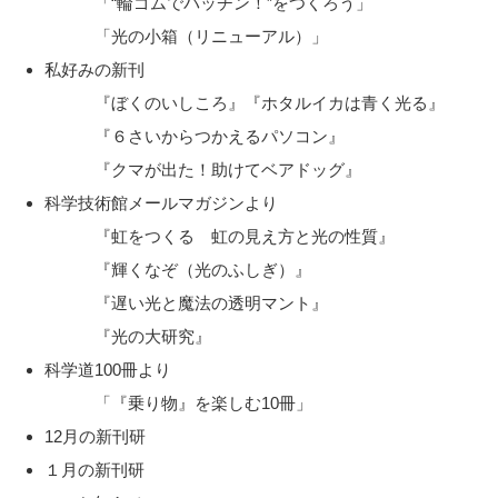
「“輪ゴムでパッチン！”をつくろう」
「光の小箱（リニューアル）」
私好みの新刊
『ぼくのいしころ』『ホタルイカは青く光る』
『６さいからつかえるパソコン』
『クマが出た！助けてベアドッグ』
科学技術館メールマガジンより
『虹をつくる 虹の見え方と光の性質』
『輝くなぞ（光のふしぎ）』
『遅い光と魔法の透明マント』
『光の大研究』
科学道100冊より
「『乗り物』を楽しむ10冊」
12月の新刊研
１月の新刊研