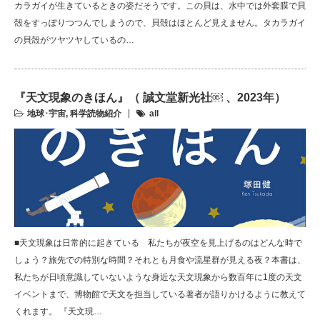
カラガイが生きているときの姿だそうです。この貝は、水中では外套膜で貝
殻をすっぽりつつんでしまうので、貝殻はほとんど見えません。タカラガイ
の貝殻がツヤツヤしているの…
『天文現象のきほん』（ 誠文堂新光社￼ 、2023年）
地球･宇宙
,
科学読物紹介
all
■天文現象は日常的に起きている 私たちが夜空を見上げるのはどんな時で
しょう？旅先での特別な時間？それとも月食や流星群が見える夜？本書は、
私たちが日頃意識していないような身近な天文現象から数百年に1度の天文
イベントまで、博物館で天文を担当している著者が語りかけるように教えて
くれます。 『天文現…