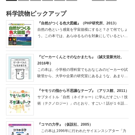
科学読物ピックアップ
『自然がつくる色大図鑑』（PHP研究所、2013）
自然の色という感覚を宇宙規模にすると？さて何でしょ
う。この本では、あらゆるものを対象にしているとい…
『ビーカーくんとそのなかまたち』（誠文堂新光社、
2016年）
この本は、小学校の理科室でもおなじみのビーカーや試
験管から、大学や企業の研究室にあるような、あまり…
『ヤモリの指から不思議なテープ』（アリス館、2011）
サブタイトル「自然（ネイチャー）に学んだすごい！技
術（テクノロジー）」のとおり、すごい！話が１６話…
『コマの力学』（仮説社、2005）
この本は,1996年に行われたサイエンスシアター「力