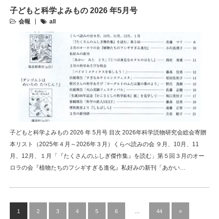
子どもと科学よみもの 2026 年5月号
会報
all
子どもと科学よみもの 2026 年 5月号 目次 2026年科学読物研究会総会寄贈
本リスト（2025年４月～2026年３月）くらべ読みの会 ９月、10月、11
月、12月、１月「『たくさんのふしぎ傑作集』を読む」第５回３月のオー
ロラの会『植物たちのフシギすぎる進化』私好みの新刊「あかい…
1
2
3
4
5
6
…
44
»