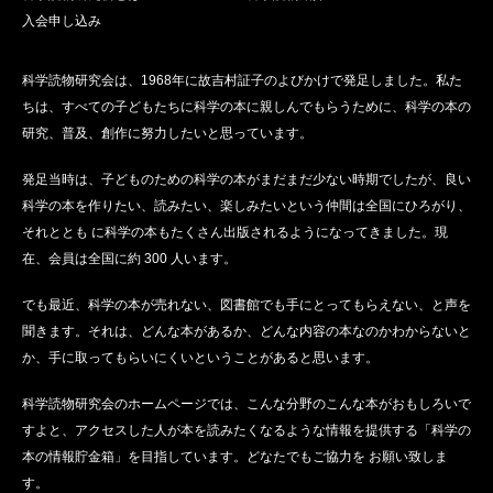
入会申し込み
科学読物研究会は、1968年に故吉村証子のよびかけで発足しました。私た
ちは、すべての子どもたちに科学の本に親しんでもらうために、科学の本の
研究、普及、創作に努力したいと思っています。
発足当時は、子どものための科学の本がまだまだ少ない時期でしたが、良い
科学の本を作りたい、読みたい、楽しみたいという仲間は全国にひろがり、
それととも に科学の本もたくさん出版されるようになってきました。現
在、会員は全国に約 300 人います。
でも最近、科学の本が売れない、図書館でも手にとってもらえない、と声を
聞きます。それは、どんな本があるか、どんな内容の本なのかわからないと
か、手に取ってもらいにくいということがあると思います。
科学読物研究会のホームページでは、こんな分野のこんな本がおもしろいで
すよと、アクセスした人が本を読みたくなるような情報を提供する「科学の
本の情報貯金箱」を目指しています。どなたでもご協力を お願い致しま
す。