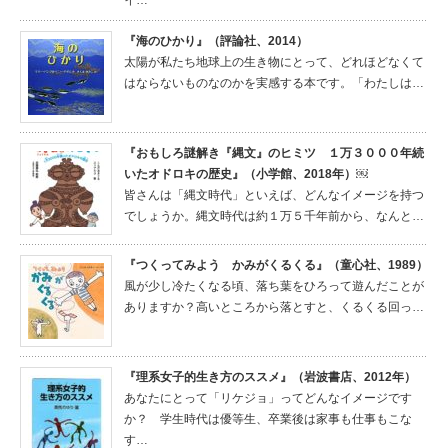
イ…
『海のひかり』（評論社、2014）
太陽が私たち地球上の生き物にとって、どれほどなくて
はならないものなのかを実感する本です。「わたしは…
『おもしろ謎解き『縄文』のヒミツ １万３０００年続
いたオドロキの歴史』（小学館、2018年）￼
皆さんは「縄文時代」といえば、どんなイメージを持つ
でしょうか。縄文時代は約１万５千年前から、なんと…
『つくってみよう かみがくるくる』（童心社、1989）
風が少し冷たくなる頃、落ち葉をひろって遊んだことが
ありますか？高いところから落とすと、くるくる回っ…
『理系女子的生き方のススメ』（岩波書店、2012年）
あなたにとって「リケジョ」ってどんなイメージです
か？ 学生時代は優等生、卒業後は家事も仕事もこな
す…