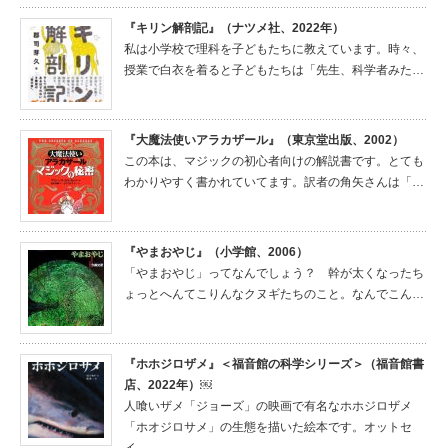
『キリン解剖記』（ナツメ社、2022年）
私は小学校で理科を子どもたちに教えています。時々、
授業で白衣を着ると子どもたちは「先生、科学者みた…
『大魔法使いアラカザール』（東京堂出版、2002）
この本は、マジックの初心者向けの解説書です。とても
わかりやすく書かれていてます。訳者の角矢さんは「…
『やまおやじ』（小学館、2006）
「やまおやじ」ってなんでしょう？ 幹が太くなったち
ょっとへんてこりんなクヌギたちのこと。なんでこん…
『ホホジロザメ』＜福音館の科学シリーズ＞（福音館書
店、2022年）￼
人喰いザメ「ジョーズ」の映画で有名なホホジロザメ
「ホオジロサメ」の生態を描いた絵本です。オットセ