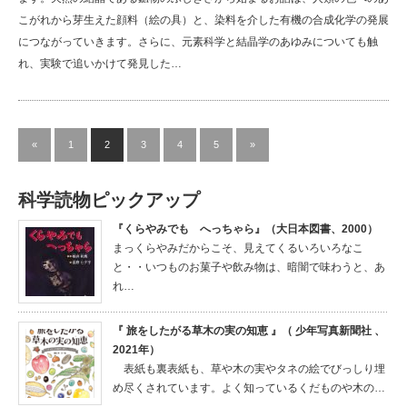
こがれから芽生えた顔料（絵の具）と、染料を介した有機の合成化学の発展
につながっていきます。さらに、元素科学と結晶学のあゆみについても触
れ、実験で追いかけて発見した…
«
1
2
3
4
5
»
科学読物ピックアップ
『くらやみでも へっちゃら』（大日本図書、2000）
まっくらやみだからこそ、見えてくるいろいろなこ
と・・いつものお菓子や飲み物は、暗闇で味わうと、あ
れ…
『 旅をしたがる草木の実の知恵 』（ 少年写真新聞社 、
2021年）
表紙も裏表紙も、草や木の実やタネの絵でびっしり埋
め尽くされています。よく知っているくだものや木の…