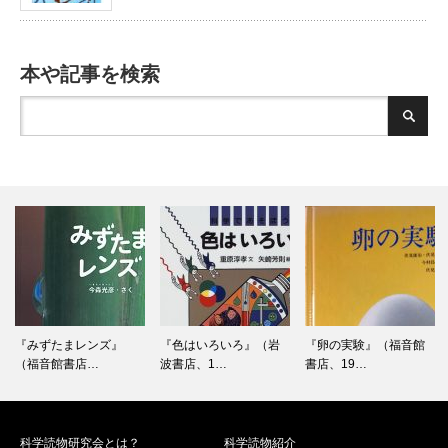
本や記事を検索
『色はいろいろ』（岩
『卵の実験』（福音館
『エネルギーってなん
波書店、1…
書店、19…
だろう』（…
科学読物研究会とは？
科学読物紹介