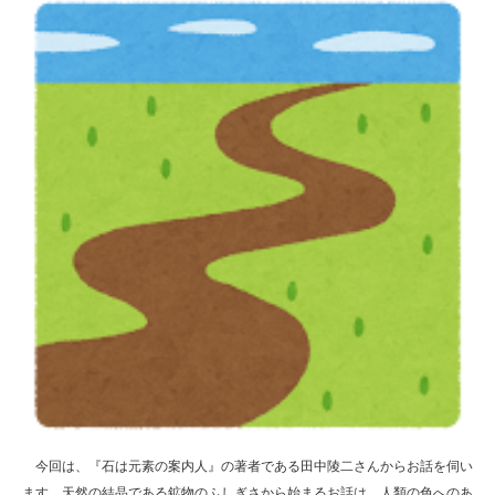
今回は、『石は元素の案内人』の著者である田中陵二さんからお話を伺い
ます。天然の結晶である鉱物のふしぎさから始まるお話は、人類の色へのあ