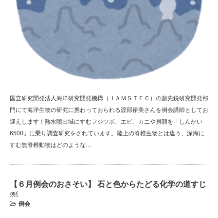
国立研究開発法人海洋研究開発機構（ＪＡＭＳＴＥＣ）の超先鋭研究開発部
門にて海洋生物の研究に携わっておられる渡部裕美さんを例会講師としてお
迎えします！熱水噴出域にすむフジツボ、エビ、カニや貝類を「しんかい
6500」に乗り調査研究をされています。陸上の脊椎生物とは違う、深海に
すむ無脊椎動物はどのような…
【６月例会のおさそい】 石と色からたどる化学の道すじ
￼
例会