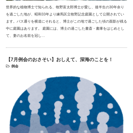
世界的な植物博士で知られる、牧野富太郎博士が愛し、後半生の30年余り
を過ごした地が、昭和33年より練馬区立牧野記念庭園として公開されてい
ます。バス通りを横道にそれると、博士がこの地で過ごした頃の面影が残る
中に庭園はあります。 庭園には、博士の過ごした書斎・書庫をはじめとし
て、妻のお名前を冠し…
【7月例会のおさそい】おしえて、深海のことを！
例会