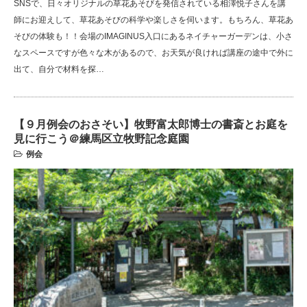
SNSで、日々オリジナルの草花あそびを発信されている相澤悦子さんを講
師にお迎えして、草花あそびの科学や楽しさを伺います。もちろん、草花あ
そびの体験も！！会場のIMAGINUS入口にあるネイチャーガーデンは、小さ
なスペースですが色々な木があるので、お天気が良ければ講座の途中で外に
出て、自分で材料を探…
【９月例会のおさそい】牧野富太郎博士の書斎とお庭を
見に行こう＠練馬区立牧野記念庭園
例会