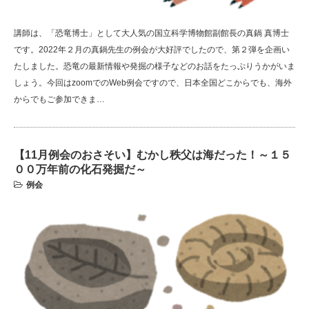
講師は、「恐竜博士」として大人気の国立科学博物館副館長の真鍋 真博士
です。2022年２月の真鍋先生の例会が大好評でしたので、第２弾を企画い
たしました。恐竜の最新情報や発掘の様子などのお話をたっぷりうかがいま
しょう。今回はzoomでのWeb例会ですので、日本全国どこからでも、海外
からでもご参加できま…
【11月例会のおさそい】むかし秩父は海だった！～１５
００万年前の化石発掘だ～
例会