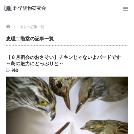
Home
過去の記事一覧
恵理二階堂の記事一覧
【６月例会のおさそい】チキンじゃないよバードです
～鳥の魅力にどっぷりと～
例会