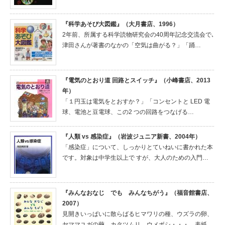
『科学あそび大図鑑』（大月書店、1996）
2年前、所属する科学読物研究会の40周年記念交流会で､
津田さんが著書のなかの「空気は曲がる？」「踊…
『電気のとおり道 回路とスイッチ』（小峰書店、2013
年）
「１円玉は電気をとおすか？」「コンセントと LED 電
球、電池と豆電球、この2 つの回路をつなげる…
『人類 vs 感染症』（岩波ジュニア新書、2004年）
「感染症」について、しっかりとていねいに書かれた本
です。対象は中学生以上で すが、大人のための入門…
『みんなおなじ でも みんなちがう』（福音館書店、
2007）
見開きいっぱいに散らばるヒマワリの種、ウズラの卵、
ヤママユガの繭、カタツムリ、ウメボシ・・・。表紙…