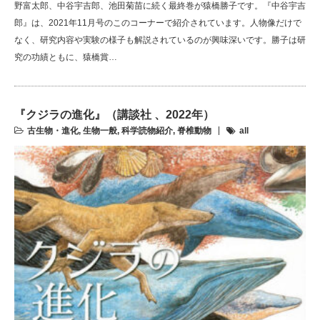
野富太郎、中谷宇吉郎、池田菊苗に続く最終巻が猿橋勝子です。『中谷宇吉
郎』は、2021年11月号のこのコーナーで紹介されています。人物像だけで
なく、研究内容や実験の様子も解説されているのが興味深いです。勝子は研
究の功績ともに、猿橋賞…
『クジラの進化』（講談社 、2022年）
古生物・進化
,
生物一般
,
科学読物紹介
,
脊椎動物
all