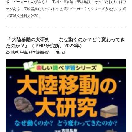
版 ビーカーくんがゆく！ 工場・博物館・実験施設』そのこだわりにはワ
ケがある！実験器具たちのふるさと探訪ビーカーくんシリーズうえたに夫婦
／著誠文堂新光社20…
『 大陸移動の大研究 なぜ動くのか？どう変わってき
たのか？』（ PHP研究所、2023年）
地球･宇宙
,
科学読物紹介
all