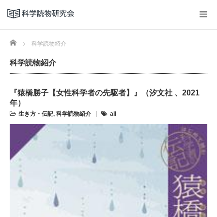
Home
科学読物紹介
科学読物紹介
『猿橋勝子【女性科学者の先駆者】』（汐文社 、2021
年）
生き方・伝記
,
科学読物紹介
all