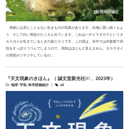
表紙には見たこともない生きものの写真があります。白地に黒い縞々もよ
う、そして白い突起がたくさん出ています。これはハナビラダカラというタ
カラガイが生きているときの姿だそうです。この貝は、水中では外套膜で貝
殻をすっぽりつつんでしまうので、貝殻はほとんど見えません。タカラガイ
の貝殻がツヤツヤしているの…
『天文現象のきほん』（ 誠文堂新光社￼ 、2023年）
地球･宇宙
,
科学読物紹介
all