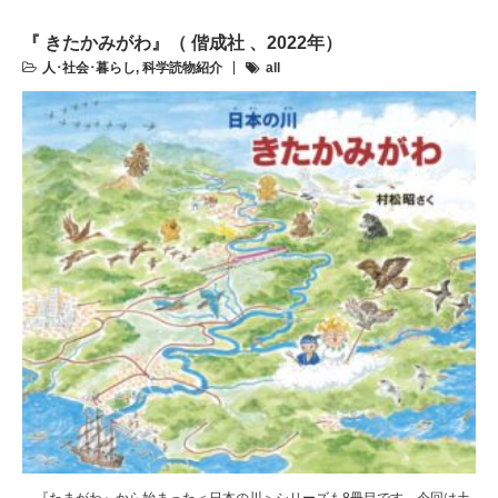
『 きたかみがわ』（ 偕成社 、2022年）
人･社会･暮らし
,
科学読物紹介
all
『たまがわ』から始まった＜日本の川＞シリーズも8冊目です。今回は土