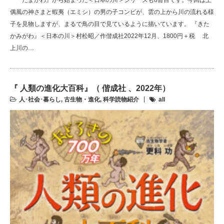
偶風の神さまと蝦夷（エミシ）の男の子コンビが、雲の上から川の流れる様
子を見物しますが、まるで鳥の目で見ているように描いています。 『きた
かみがわ』＜日本の川＞村松昭／作偕成社2022年12月、1800円＋税 北
上川の…
『 人類の進化大百科』（ 偕成社 、2022年）
人･社会･暮らし
,
古生物・進化
,
科学読物紹介
all