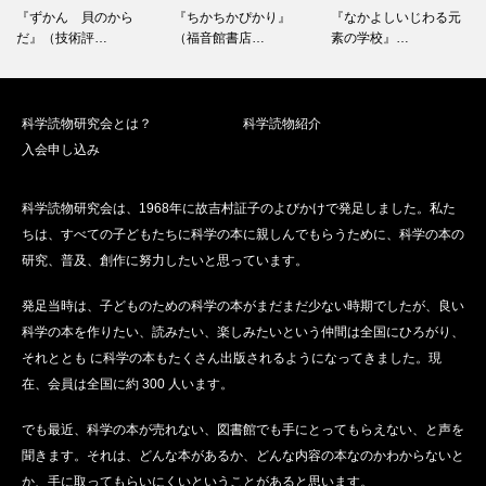
『ちかちかぴかり』
『なかよしいじわる元
【６月例会のおさそ
（福音館書店…
素の学校』…
い】ストーン…
科学読物研究会とは？
科学読物紹介
入会申し込み
科学読物研究会は、1968年に故吉村証子のよびかけで発足しました。私た
ちは、すべての子どもたちに科学の本に親しんでもらうために、科学の本の
研究、普及、創作に努力したいと思っています。
発足当時は、子どものための科学の本がまだまだ少ない時期でしたが、良い
科学の本を作りたい、読みたい、楽しみたいという仲間は全国にひろがり、
それととも に科学の本もたくさん出版されるようになってきました。現
在、会員は全国に約 300 人います。
でも最近、科学の本が売れない、図書館でも手にとってもらえない、と声を
聞きます。それは、どんな本があるか、どんな内容の本なのかわからないと
か、手に取ってもらいにくいということがあると思います。