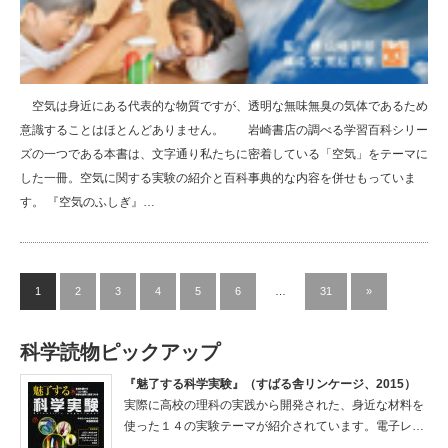
空気は身近にある代表的な物質ですが、透明な無味無臭の気体であるため
意識することはほとんどありません。 岩崎書店の調べる学習百科シリー
ズの一つである本書は、文字通り私たちに密着している「空気」をテーマに
した一冊。空気に関する実験の紹介と百科事典的な内容を併せもっていま
す。 『空気のふしぎ』…
1
2
3
4
5
6
…
31
»
科学読物ピックアップ
『魅了する科学実験』（すばる舎リンケージ、2015）
実際に高校の理科の実践から開発された、身近な材料を
使った１４の実験テーマが紹介されています。電子レ…