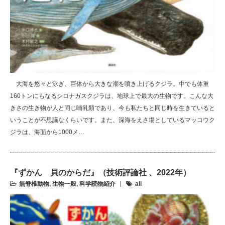
大海を悠々と泳ぎ、巨体から大きな潮を噴き上げるクジラ。中でも体重
160トンにもなるシロナガスクジラは、地球上で最大の生物です。こんな大
きさの生き物が人と同じ哺乳類であり、今も私たちと同じ時を生きていると
いうことが不思議なくらいです。また、深海をえさ場としているマッコウク
ジラは、海面から1000メ…
『ずかん 貝のからだ』（技術評論社 、2022年）
無脊椎動物
,
生物一般
,
科学読物紹介
all