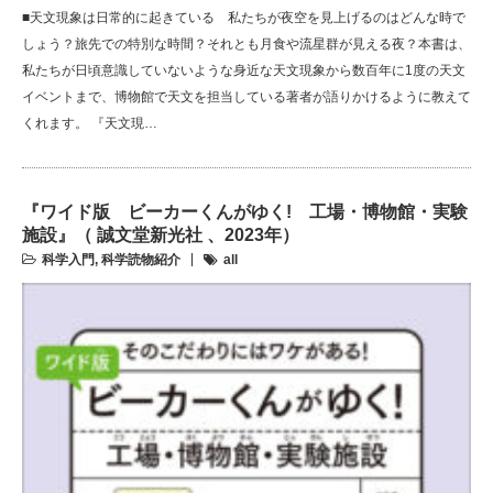
■天文現象は日常的に起きている 私たちが夜空を見上げるのはどんな時で
しょう？旅先での特別な時間？それとも月食や流星群が見える夜？本書は、
私たちが日頃意識していないような身近な天文現象から数百年に1度の天文
イベントまで、博物館で天文を担当している著者が語りかけるように教えて
くれます。 『天文現…
『ワイド版 ビーカーくんがゆく! 工場・博物館・実験
施設』（ 誠文堂新光社 、2023年）
科学入門
,
科学読物紹介
all