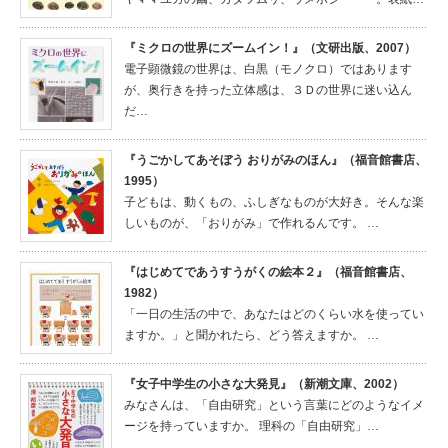
『ミクロの世界にズームイン！』（文研出版、2007）
電子顕微鏡の世界は、白黒（モノクロ）ではあります
が、奥行きを持った立体感は、３Ｄの世界に迷い込ん
だ…
『うごかしてあそぼう おりがみのほん』（福音館書店、
1995）
子どもは、動くもの、ふしぎなものが大好き。そんな楽
しいものが、「おりがみ」で作れるんです。 …
『はじめてであうすうがくの絵本２』（福音館書店、
1982）
「一日の生活の中で、あなたはどのくらい水を使ってい
ますか。」と聞かれたら、どう答えますか。 …
『女子中学生の小さな大発見』（新潮文庫、2002）
みなさんは、「自由研究」という言葉にどのようなイメ
ージを持っていますか。 理科の「自由研究」…